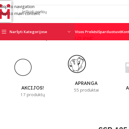
Skip to navigation
Skip to main content
Naršyti Kategorijose
Visos Prekės
Išparduotuvė
Kon
Pradžia
/
Produktai su žymomis “SSR 125 IP68”
APRANGA
A
AKCIJOS!
55 produktai
17 produktų