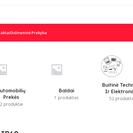
taktai
Didmeninė Prekyba
Buitinė Tech
utomobilių
Baldai
Ir Elektron
Prekės
1 produktas
52 produkta
2 produktai