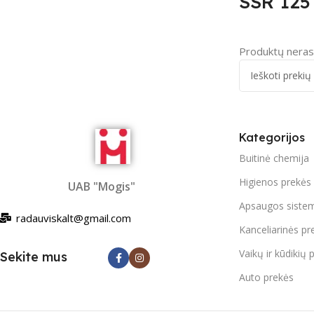
SSR 125
Produktų neras
Kategorijos
Buitinė chemija
Higienos prekės
UAB "Mogis"
Apsaugos siste
radauviskalt@gmail.com
Kanceliarinės pr
Vaikų ir kūdikių 
Sekite mus
Auto prekės