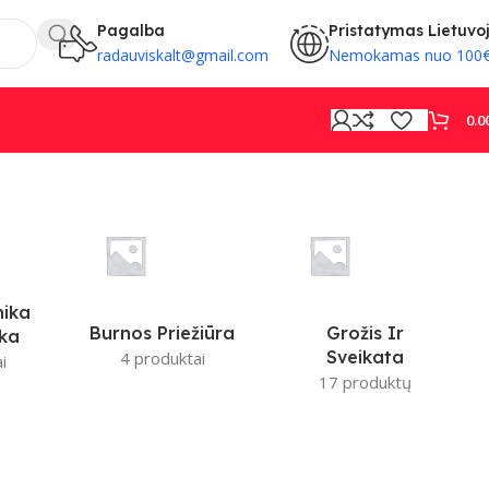
Pagalba
Pristatymas Lietuvo
radauviskalt@gmail.com
Nemokamas nuo 100
0.0
nika
Burnos Priežiūra
Grožis Ir
ika
Sveikata
4 produktai
i
17 produktų