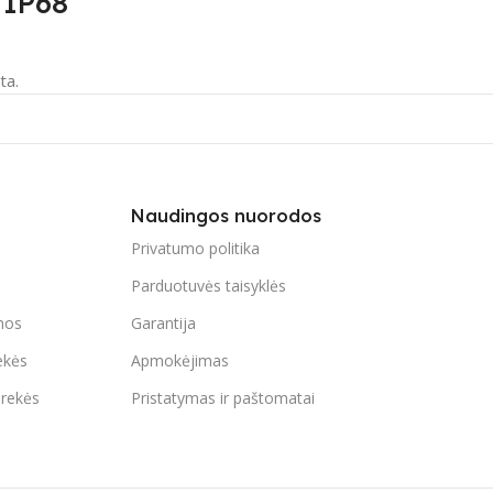
 IP68
ta.
Naudingos nuorodos
Privatumo politika
Parduotuvės taisyklės
mos
Garantija
ekės
Apmokėjimas
prekės
Pristatymas ir paštomatai