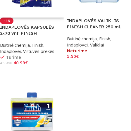
INDAPLOVĖS VALIKLIS
-11%
FINISH CLEANER 250 ml.
INDAPLOVĖS KAPSULĖS
2×70 vnt. FINISH
Buitinė chemija
,
Finish
,
POWERBALL ULTIMATE
Indaplovei
,
Valikliai
Buitinė chemija
,
Finish
,
Neturime
Indaplovei
,
Virtuvės prekės
5.50
€
Turime
40.99
€
45.99
€
Daugiau
Į Krepšelį