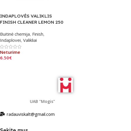
INDAPLOVĖS VALIKLIS
FINISH CLEANER LEMON 250
ml.
Buitinė chemija
,
Finish
,
Indaplovei
,
Valikliai
Neturime
6.50
€
Daugiau
UAB "Mogis"
radauviskalt@gmail.com
Sekite mus