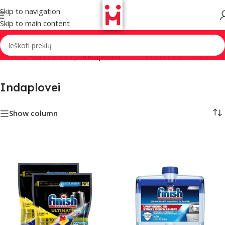
Skip to navigation
Skip to main content
Pradžia
/
Buitinė chemija
/
Indaplovei
Rodomi visi rezultatai: 3
Indaplovei
Show column