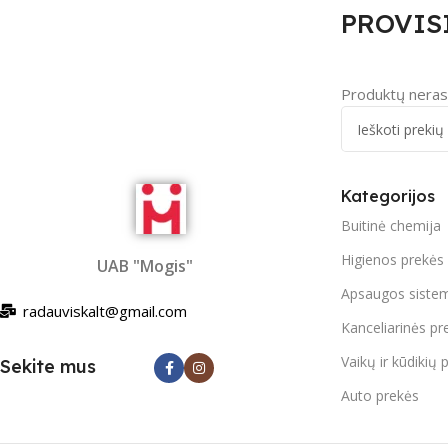
PROVIS
Produktų neras
Kategorijos
Buitinė chemija
Higienos prekės
UAB "Mogis"
Apsaugos siste
radauviskalt@gmail.com
Kanceliarinės pr
Vaikų ir kūdikių 
Sekite mus
Auto prekės