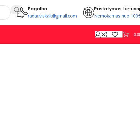
Pagalba
Pristatymas Lietuvo
radauviskalt@gmail.com
Nemokamas nuo 100
0.0