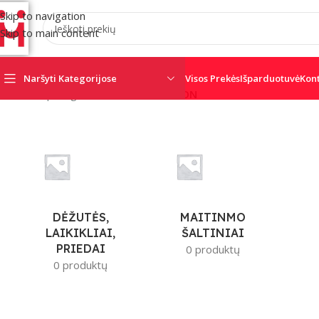
Skip to navigation
Skip to main content
Naršyti Kategorijose
Visos Prekės
Išparduotuvė
Kon
Pradžia
/
Apsaugos sistemos
/
PROVISION
DĖŽUTĖS,
MAITINMO
LAIKIKLIAI,
ŠALTINIAI
PRIEDAI
0 produktų
0 produktų