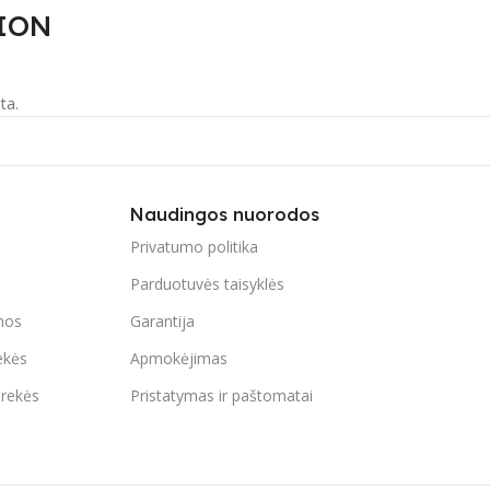
ION
ta.
Naudingos nuorodos
Privatumo politika
Parduotuvės taisyklės
mos
Garantija
ekės
Apmokėjimas
prekės
Pristatymas ir paštomatai