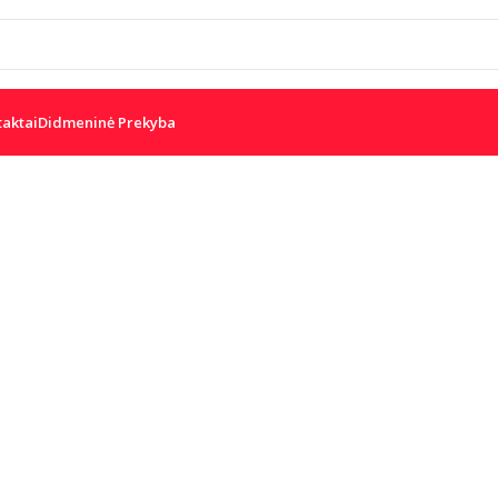
taktai
Didmeninė Prekyba