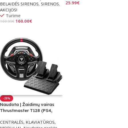
25.99
€
BELAIDĖS SIRENOS
,
SIRENOS
,
AKCIJOS!
Į Krepšelį
Turime
160.00
€
169.99
€
Į Krepšelį
-28%
Naudota | Žaidimų vairas
Thrustmaster T128 (PS4,
PS5, PC)
CENTRALĖS, KLAVIATŪROS,
MODULIAI
,
Naudotos prekės
,