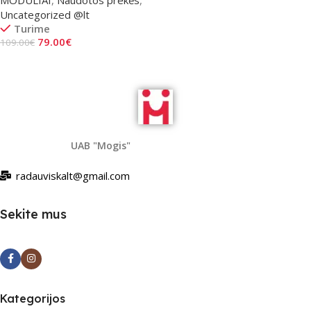
Uncategorized @lt
Turime
79.00
€
109.00
€
Į Krepšelį
UAB "Mogis"
radauviskalt@gmail.com
Sekite mus
Kategorijos