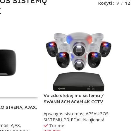
OS SISTEMŲ
Rodyti
9
12
I
Vaizdo stebėjimo sistema /
SWANN 8CH 6CAM 4K CCTV
O SIRENA, AJAX,
Apsaugos sistemos
,
APSAUGOS
SISTEMŲ PRIEDAI
,
Naujienos!
emos
,
AJAX
,
Turime
371.00
€