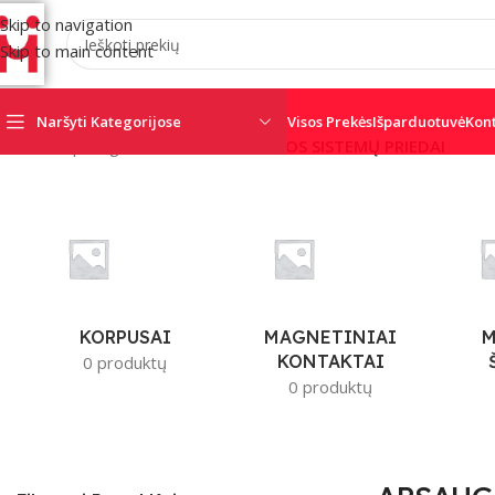
Skip to navigation
Skip to main content
Naršyti Kategorijose
Visos Prekės
Išparduotuvė
Kon
Pradžia
/
Apsaugos sistemos
/
APSAUGOS SISTEMŲ PRIEDAI
AJAX
AMC
CRO
SATEL
SECOLINK
TRIGD
KORPUSAI
MAGNETINIAI
M
KONTAKTAI
0 produktų
0 produktų