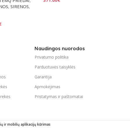
TEMŲ PRIEDAI
,
ENOS
,
SIRENOS
,
Į Krepšelį
€
Naudingos nuorodos
Privatumo politika
Parduotuvės taisyklės
mos
Garantija
ekės
Apmokėjimas
prekės
Pristatymas ir paštomatai
ių ir mobilių aplikacijų kūrimas