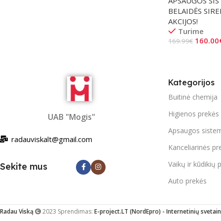
APSAUGOS SIS
BELAIDĖS SIR
AKCIJOS!
Turime
160.00
169.99
€
Į Krepšelį
Kategorijos
Buitinė chemija
Higienos prekės
UAB "Mogis"
Apsaugos siste
radauviskalt@gmail.com
Kanceliarinės pr
Vaikų ir kūdikių 
Sekite mus
Auto prekės
Radau Viską
2023 Sprendimas:
E-project.LT (NordEpro) - Internetinių svetain