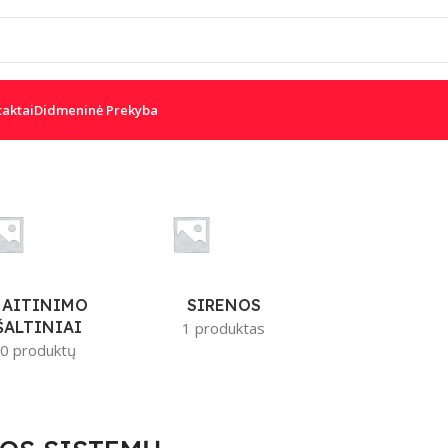
taktai
Didmeninė Prekyba
W
DSC
PARADOX
IS
JUDESIO JUTIKLIAI
AITINIMO
SIRENOS
ŠALTINIAI
1 produktas
0 produktų