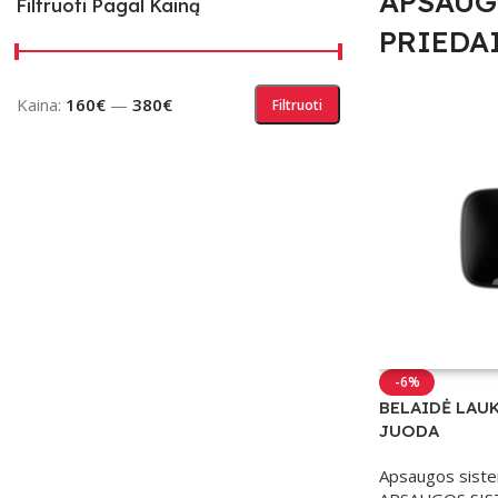
APSAUG
Filtruoti Pagal Kainą
PRIEDA
Kaina:
160€
—
380€
Filtruoti
-6%
BELAIDĖ LAUK
JUODA
Apsaugos sist