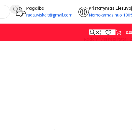
Pagalba
Pristatymas Lietuvo
radauviskalt@gmail.com
Nemokamas nuo 100
0.0
Rodomi visi rezultatai: 2
PROVISION