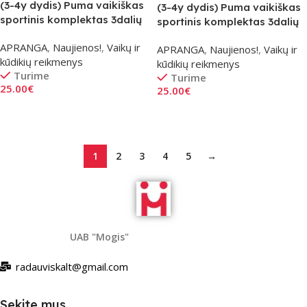
(3-4y dydis) Puma vaikiškas
(3-4y dydis) Puma vaikiškas
sportinis komplektas 3dalių
sportinis komplektas 3dalių
– raudonas
– Violetinis
APRANGA
,
Naujienos!
,
Vaikų ir
APRANGA
,
Naujienos!
,
Vaikų ir
kūdikių reikmenys
kūdikių reikmenys
Turime
Turime
25.00
€
25.00
€
Į Krepšelį
Į Krepšelį
1
2
3
4
5
→
UAB "Mogis"
radauviskalt@gmail.com
Sekite mus