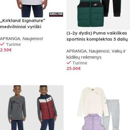
„Kirkland Signature“
medvilniniai vyriški
marškinėliai apvalia kaklo
(1-2y dydis) Puma vaikiškas
APRANGA
,
Naujienos!
iškirpte, balta
sportinis komplektas 3 dalių
Turime
– žalias
2.50
€
APRANGA
,
Naujienos!
,
Vaikų ir
kūdikių reikmenys
Pasirinkti Savybes
Turime
25.00
€
Į Krepšelį