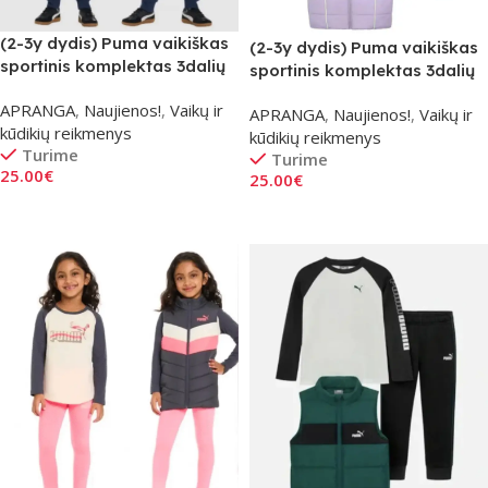
(2-3y dydis) Puma vaikiškas
(2-3y dydis) Puma vaikiškas
sportinis komplektas 3dalių
sportinis komplektas 3dalių
– raudonas
– Violetinis
APRANGA
,
Naujienos!
,
Vaikų ir
APRANGA
,
Naujienos!
,
Vaikų ir
kūdikių reikmenys
kūdikių reikmenys
Turime
Turime
25.00
€
25.00
€
Į Krepšelį
Į Krepšelį