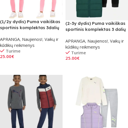
(1/2y dydis) Puma vaikiškas
(2-3y dydis) Puma vaikiškas
sportinis komplektas 3dalių
sportinis komplektas 3 dalių
– Ryškiai Rožinis
– žalias
APRANGA
,
Naujienos!
,
Vaikų ir
APRANGA
,
Naujienos!
,
Vaikų ir
kūdikių reikmenys
kūdikių reikmenys
Turime
Turime
25.00
€
25.00
€
Į Krepšelį
Į Krepšelį