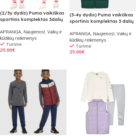
(2/3y dydis) Puma vaikiškas
(3-4y dydis) Puma vaikiškas
sportinis komplektas 3dalių
sportinis komplektas 3 dalių
– Ryškiai Rožinis
– žalias
APRANGA
,
Naujienos!
,
Vaikų ir
APRANGA
,
Naujienos!
,
Vaikų ir
kūdikių reikmenys
kūdikių reikmenys
Turime
Turime
25.00
€
25.00
€
Į Krepšelį
Į Krepšelį