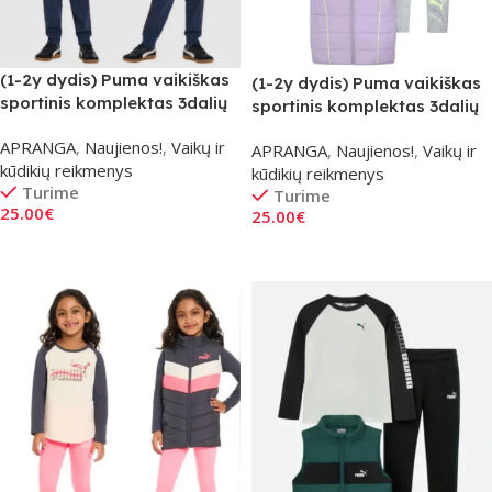
(1-2y dydis) Puma vaikiškas
(1-2y dydis) Puma vaikiškas
sportinis komplektas 3dalių
sportinis komplektas 3dalių
– raudonas
– Violetinis
APRANGA
,
Naujienos!
,
Vaikų ir
APRANGA
,
Naujienos!
,
Vaikų ir
kūdikių reikmenys
kūdikių reikmenys
Turime
Turime
25.00
€
25.00
€
Į Krepšelį
Į Krepšelį