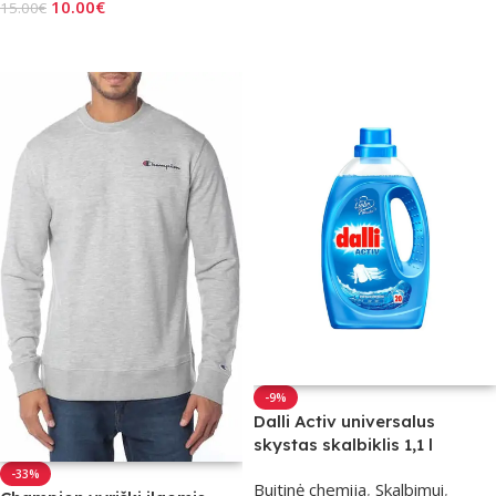
10.00
€
15.00
€
Į Krepšelį
Pasirinkti Savybes
-9%
Dalli Activ universalus
skystas skalbiklis 1,1 l
-33%
Buitinė chemija
,
Skalbimui
,