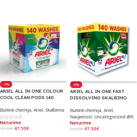
Į Krepšelį
-7%
-5%
ARIEL ALL IN ONE COLOUR
ARIEL ALL IN ONE FAST
COOL CLEAN PODS 140
DISSOLVING SKALBIMO
KAPSULIŲ
KAPSULĖS 140 VNT.
Buitinė chemija
,
Ariel
,
Skalbimui
Buitinė chemija
,
Ariel
,
Naujienos!
,
Uncategorized @lt
Neturime
Neturime
47.50
€
47.50
€
50.99
€
50.00
€