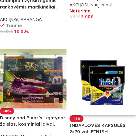
Champion vyriški ilgomis
AKCIJOS!
,
Naujienos!
rankovėmis marškinėliai,
Neturime
Pilki / Dydis – S
5.00
€
5.50
€
AKCIJOS!
,
APRANGA
Turime
Daugiau
10.00
€
15.00
€
Į Krepšelį
-40%
Disney and Pixar’s Lightyear
-11%
žaislas, kosminiai laivai,
INDAPLOVĖS KAPSULĖS
rinkinys | Šviesmetis
2×70 vnt. FINISH