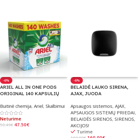
Daugiau
Daugiau
-6%
-6%
ARIEL ALL IN ONE PODS
BELAIDĖ LAUKO SIRENA,
ORIGINAL 140 KAPSULIŲ
AJAX, JUODA
Buitinė chemija
,
Ariel
,
Skalbimui
Apsaugos sistemos
,
AJAX
,
APSAUGOS SISTEMŲ PRIEDAI
,
Neturime
BELAIDĖS SIRENOS
,
SIRENOS
,
47.50
€
50.49
€
AKCIJOS!
Turime
Daugiau
160.00
€
169.99
€