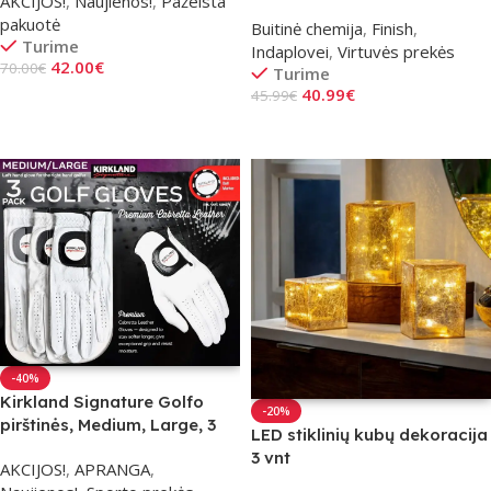
AKCIJOS!
,
Naujienos!
,
Pažeista
POWERBALL ULTIMATE
pakuotė
Buitinė chemija
,
Finish
,
Turime
Indaplovei
,
Virtuvės prekės
42.00
€
70.00
€
Turime
40.99
€
45.99
€
Į Krepšelį
Į Krepšelį
-40%
Kirkland Signature Golfo
-20%
pirštinės, Medium, Large, 3
LED stiklinių kubų dekoracija
vnt
3 vnt
AKCIJOS!
,
APRANGA
,