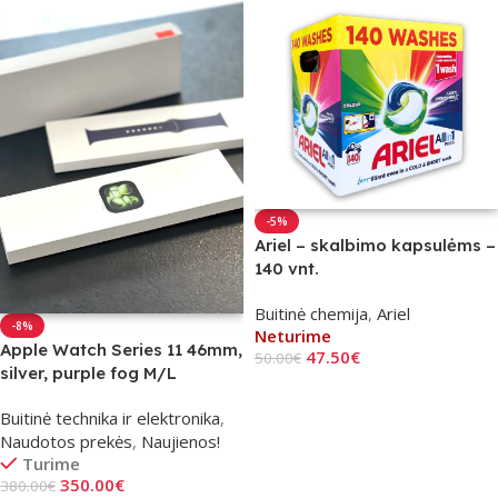
-5%
Ariel – skalbimo kapsulėms –
140 vnt.
Buitinė chemija
,
Ariel
-8%
Neturime
Apple Watch Series 11 46mm,
47.50
€
50.00
€
silver, purple fog M/L
Daugiau
Išmanusis Laikrodis
Buitinė technika ir elektronika
,
Naudotas
Naudotos prekės
,
Naujienos!
Turime
350.00
€
380.00
€