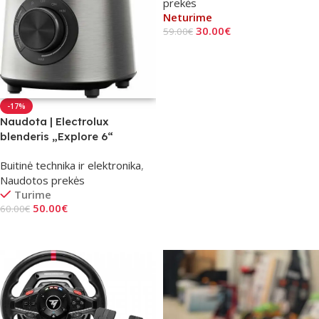
prekės
Neturime
30.00
€
59.00
€
Daugiau
-17%
Naudota | Electrolux
blenderis „Explore 6“
Kokteilinė E6TB1-6ST
Buitinė technika ir elektronika
,
Naudotos prekės
Turime
50.00
€
60.00
€
Į Krepšelį