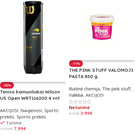
-11%
THE PINK STUFF VALOMOJI
PASTA 850 g.
-38%
Buitinė chemija
,
The pink stuff
,
Teniso kamuoliukai Wilson
Valikliai
,
AKCIJOS!
US Open WRT116200 4 vnt
Neturime
AKCIJOS!
,
Naujienos!
,
Sporto
3.99
€
4.50
€
prekės
,
Sporto prekės
Daugiau
Turime
7.99
€
12.99
€