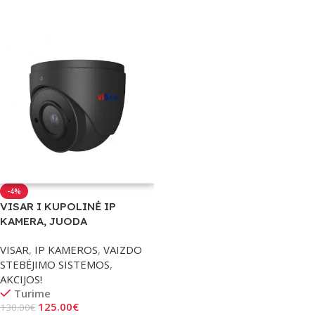
Daugiau
-4%
VISAR I KUPOLINĖ IP
KAMERA, JUODA
VISAR
,
IP KAMEROS
,
VAIZDO
STEBĖJIMO SISTEMOS
,
AKCIJOS!
Turime
125.00
€
130.00
€