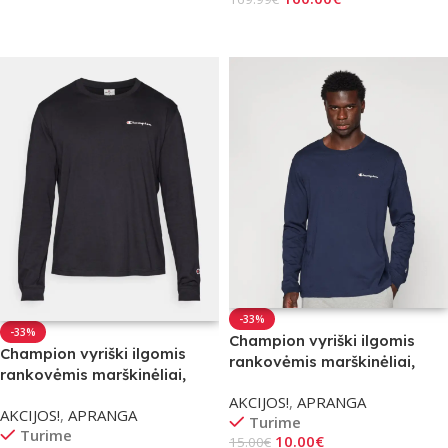
Į Krepšelį
-33%
-33%
Champion vyriški ilgomis
Champion vyriški ilgomis
rankovėmis marškinėliai,
rankovėmis marškinėliai,
Mėlyni / Dydis – S
Juodi
AKCIJOS!
,
APRANGA
AKCIJOS!
,
APRANGA
Turime
Turime
10.00
€
15.00
€