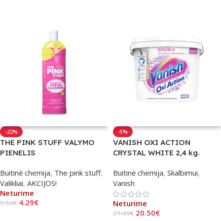
Į Krepšelį
-22%
-5%
THE PINK STUFF VALYMO
VANISH OXI ACTION
PIENELIS
CRYSTAL WHITE 2,4 kg.
Buitinė chemija
,
The pink stuff
,
Buitinė chemija
,
Skalbimui
,
Valikliai
,
AKCIJOS!
Vanish
Neturime
4.29
€
5.50
€
Neturime
20.50
€
21.49
€
Daugiau