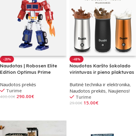
-28%
-48%
Naudotas | Robosen Elite
Naudotas Karšto šokolado
Edition Optimus Prime
virintuvas ir pieno plaktuvas
Transformeris
DUALIT
Naudotos prekės
Buitinė technika ir elektronika
,
Turime
Naudotos prekės
,
Naujienos!
290.00
€
400.00
€
Turime
15.00
€
29.00
€
Į Krepšelį
Į Krepšelį