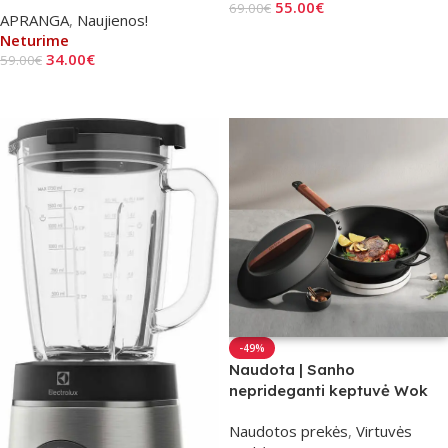
55.00
€
69.00
€
APRANGA
,
Naujienos!
Daugiau
Neturime
34.00
€
59.00
€
Pasirinkti Savybes
-49%
Naudota | Sanho
neprideganti keptuvė Wok
Non-stick iron
Naudotos prekės
,
Virtuvės