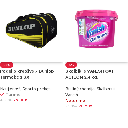
-38%
-5%
Padelio krepšys / Dunlop
Skalbiklis VANISH OXI
Termobag SX
ACTION 2,4 kg.
Naujienos!
,
Sporto prekės
Buitinė chemija
,
Skalbimui
,
Turime
Vanish
25.00
€
40.00
€
Neturime
20.50
€
21.49
€
Į Krepšelį
Daugiau