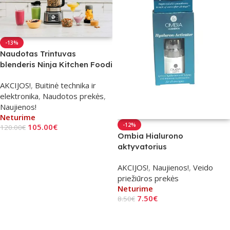
-13%
Naudotas Trintuvas
blenderis Ninja Kitchen Foodi
3-in-1
AKCIJOS!
,
Buitinė technika ir
elektronika
,
Naudotos prekės
,
Naujienos!
Neturime
-12%
105.00
€
120.00
€
Ombia Hialurono
Daugiau
aktyvatorius
AKCIJOS!
,
Naujienos!
,
Veido
priežiūros prekės
Neturime
7.50
€
8.50
€
Daugiau