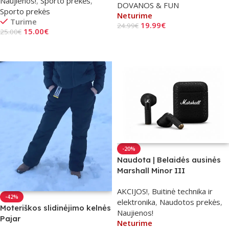
Naujienos!
,
Sporto prekės
,
DOVANOS & FUN
Sporto prekės
Neturime
Turime
19.99
€
24.99
€
15.00
€
25.00
€
Daugiau
Pasirinkti Savybes
-20%
Naudota | Belaidės ausinės
Marshall Minor III
AKCIJOS!
,
Buitinė technika ir
-42%
elektronika
,
Naudotos prekės
,
Moteriškos slidinėjimo kelnės
Naujienos!
Pajar
Neturime