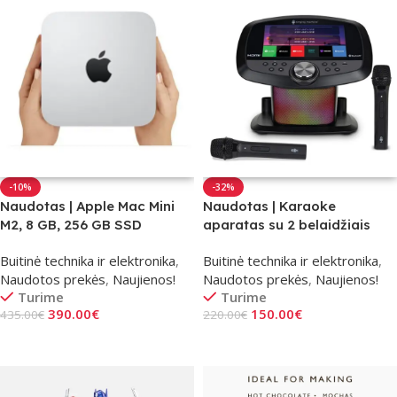
-10%
-32%
Naudotas | Apple Mac Mini
Naudotas | Karaoke
M2, 8 GB, 256 GB SSD
aparatas su 2 belaidžiais
mikrofonais
Buitinė technika ir elektronika
,
Buitinė technika ir elektronika
,
Naudotos prekės
,
Naujienos!
Naudotos prekės
,
Naujienos!
Turime
Turime
390.00
€
150.00
€
435.00
€
220.00
€
Į Krepšelį
Į Krepšelį