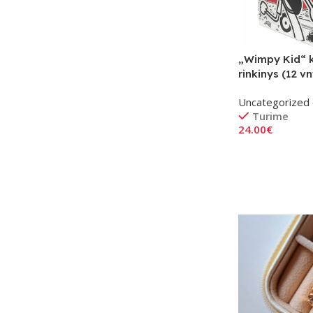
„Wimpy Kid“ 
rinkinys (12 vn
Uncategorized 
Turime
24.00
€
Į Krepšelį