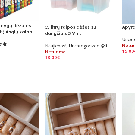
knygų dėžutės
15 litrų talpos dėžės su
Apyra
t.) Anglų kalba
dangčiais 5 Vnt.
Uncat
@lt
Netur
Naujienos!
,
Uncategorized @lt
15.00
Neturime
13.00
€
Daug
Daugiau