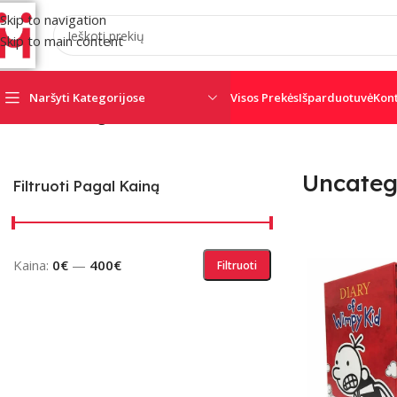
Skip to navigation
Skip to main content
Naršyti Kategorijose
Visos Prekės
Išparduotuvė
Kon
Pradžia
/
Uncategorized @lt
Uncateg
AJAX
AMC
CRO
Filtruoti Pagal Kainą
SATEL
SECOLINK
TRIGD
Kaina:
0€
—
400€
Filtruoti