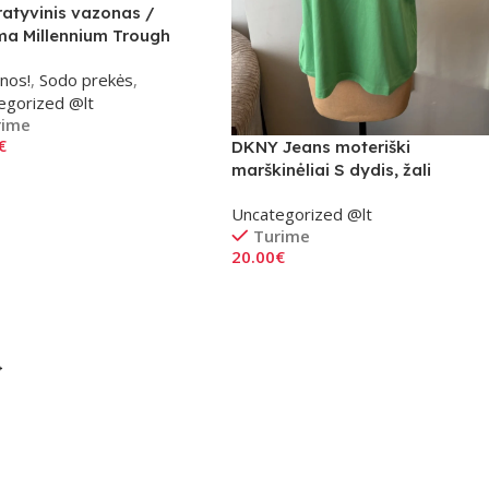
atyvinis vazonas /
a Millennium Trough
nos!
,
Sodo prekės
,
egorized @lt
rime
€
DKNY Jeans moteriški
marškinėliai S dydis, žali
pšelį
Uncategorized @lt
Turime
20.00
€
Į Krepšelį
→