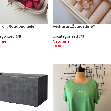
rai „Raudona gėlė”
Auskarai „Žvaigždutė”
egorized @lt
Uncategorized @lt
ime
Neturime
€
10.00
€
iau
Daugiau