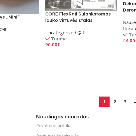
Dekor
Derom
CORE FlexRail Sulankstomas
ys „Mini”
lauko virtuvės stalas
Naujie
Uncat
@lt
Uncategorized @lt
Tu
Turime
44.00
90.00
€
Į Kre
Į Krepšelį
1
2
3
Naudingos nuorodos
Privatumo politika
Parduotuvės taisyklės