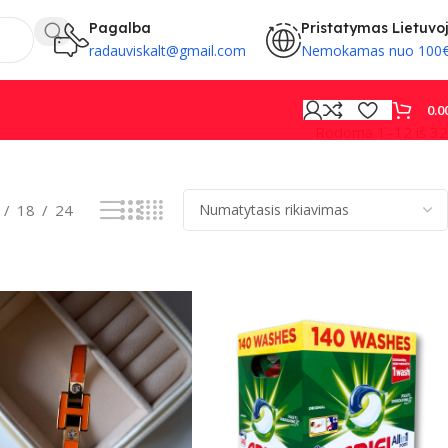
Pagalba
Pristatymas Lietuvo
radauviskalt@gmail.com
Nemokamas nuo 100
0.0
Rodoma 1–12 iš 32
PROVISION
18
24