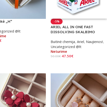
kė „H”
-5%
ARIEL ALL IN ONE FAST
egorized @lt
DISSOLVING SKALBIMO
ime
KAPSULĖS 140 VNT.
€
Buitinė chemija
,
Ariel
,
Naujienos!
,
Uncategorized @lt
iau
Neturime
47.50
€
50.00
€
Daugiau