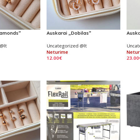
diamonds”
Auskarai „Dobilas”
Auska
@lt
Uncategorized @lt
Uncat
Neturime
Netur
12.00
€
23.00
Daugiau
Daug