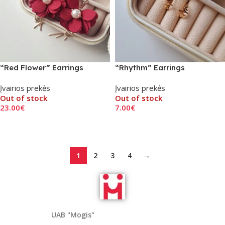
“Red Flower” Earrings
“Rhythm” Earrings
Įvairios prekės
Įvairios prekės
Out of stock
Out of stock
23.00
€
7.00
€
Read More
Read More
1
2
3
4
→
UAB "Mogis"