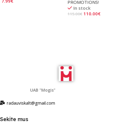
7.99
€
PROMOTIONS!
In stock
Add To Cart
110.00
€
115.00
€
Add To Cart
UAB "Mogis"
radauviskalt@gmail.com
Sekite mus