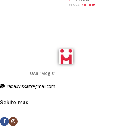
30.00
€
34.99
€
Add To Cart
Add To Cart
UAB "Mogis"
radauviskalt@gmail.com
Sekite mus