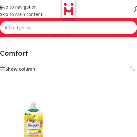
Skip to navigation
Skip to main content
Pradžia
/
Buitinė chemija
/
Comfort
Rezultatų: 1
Comfort
Show column