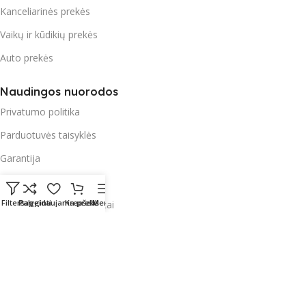
Kanceliarinės prekės
Vaikų ir kūdikių prekės
Auto prekės
Naudingos nuorodos
Privatumo politika
Parduotuvės taisyklės
Garantija
Apmokėjimas
Filters
Palyginti
Pageidaujama prekė
Krepšelis
Meniu
Pristatymas ir paštomatai
Radau Viską
2023 Sprendimas:
E-project.LT (NordEpro) - Internetinių
svetainių ir mobilių aplikacijų kūrimas
English
Lietuvių
Polski
(
Polish
)