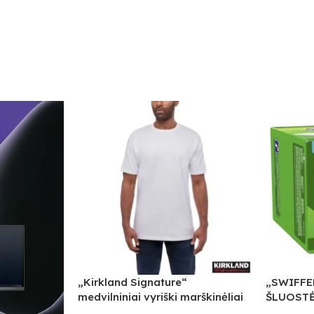
„Kirkland Signature“
„SWIFFE
medvilniniai vyriški marškinėliai
ŠLUOSTĖS
apvalia kaklo iškirpte, balta