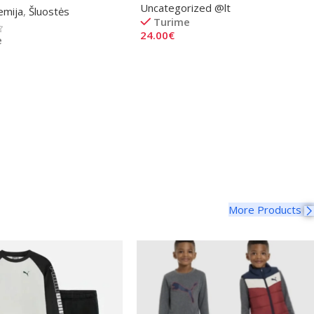
Uncategorized @lt
emija
,
Šluostės
Turime
24.00
€
e
Į Krepšelį
į
More Products