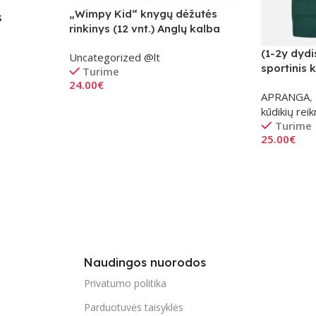
„Wimpy Kid“ knygų dėžutės
S
rinkinys (12 vnt.) Anglų kalba
(1-2y dydi
Uncategorized @lt
sportinis 
Turime
žalias
24.00
€
APRANGA
,
Į Krepšelį
kūdikių re
Turime
25.00
€
Į Krepšelį
Naudingos nuorodos
Privatumo politika
Parduotuvės taisyklės