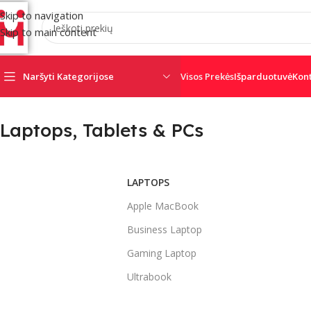
Skip to navigation
Skip to main content
Naršyti Kategorijose
Visos Prekės
Išparduotuvė
Kon
Laptops, Tablets & PCs
AJAX
AMC
CRO
SATEL
SECOLINK
TRIGD
LAPTOPS
Apple MacBook
Business Laptop
Gaming Laptop
Ultrabook