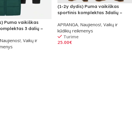
(1-2y dydis) Puma vaikiškas
sportinis komplektas 3dalių –
raudonas
s) Puma vaikiškas
APRANGA
,
Naujienos!
,
Vaikų ir
komplektas 3 dalių –
kūdikių reikmenys
Turime
Naujienos!
,
Vaikų ir
25.00
€
ikmenys
Į Krepšelį