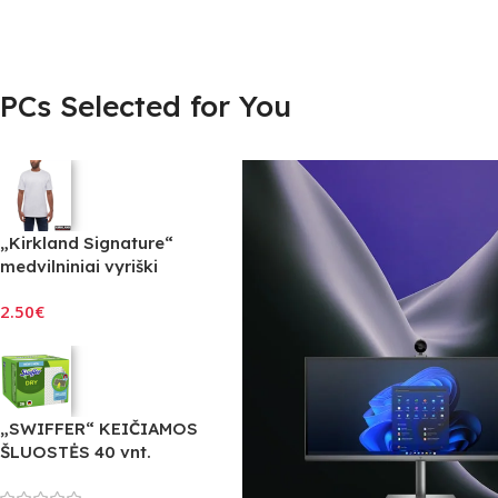
PCs Selected for You
„Kirkland Signature“
medvilniniai vyriški
marškinėliai apvalia kaklo
2.50
€
iškirpte, balta
„SWIFFER“ KEIČIAMOS
ŠLUOSTĖS 40 vnt.