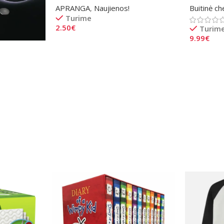
APRANGA
,
Naujienos!
Buitinė ch
Turime
2.50
€
Turim
9.99
€
Pasirinkti Savybes
Į Krepšel