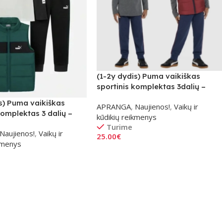
(1-2y dydis) Puma vaikiškas
sportinis komplektas 3dalių –
raudonas
s) Puma vaikiškas
APRANGA
,
Naujienos!
,
Vaikų ir
komplektas 3 dalių –
kūdikių reikmenys
Turime
Naujienos!
,
Vaikų ir
25.00
€
ikmenys
Į Krepšelį