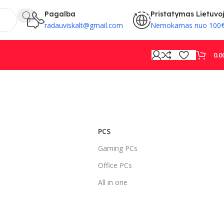
Pagalba
Pristatymas Lietuvo
radauviskalt@gmail.com
Nemokamas nuo 100
0.0
PROVISION
PCS
Gaming PCs
Office PCs
All in one