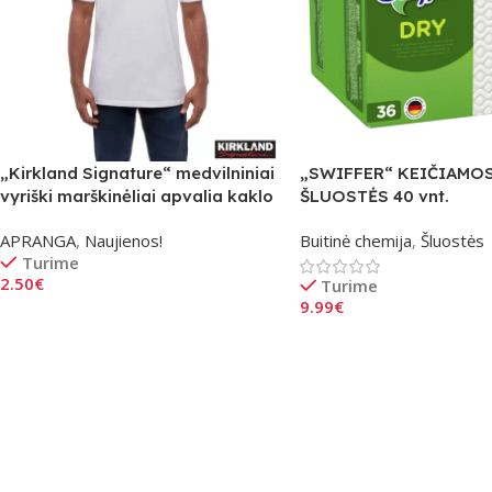
„Kirkland Signature“ medvilniniai
„SWIFFER“ KEIČIAMO
vyriški marškinėliai apvalia kaklo
ŠLUOSTĖS 40 vnt.
iškirpte, balta
APRANGA
,
Naujienos!
Buitinė chemija
,
Šluostės
Turime
2.50
€
Turime
9.99
€
Pasirinkti Savybes
Į Krepšelį