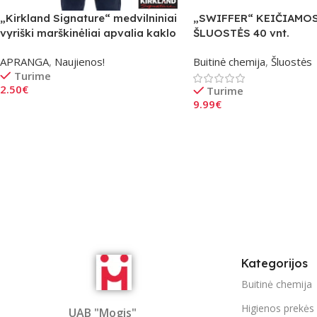
„Kirkland Signature“ medvilniniai
„SWIFFER“ KEIČIAMO
vyriški marškinėliai apvalia kaklo
ŠLUOSTĖS 40 vnt.
iškirpte, balta
APRANGA
,
Naujienos!
Buitinė chemija
,
Šluostės
Turime
2.50
€
Turime
9.99
€
Pasirinkti Savybes
Į Krepšelį
Kategorijos
Buitinė chemija
Higienos prekės
UAB "Mogis"