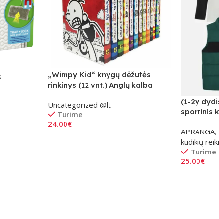
„Wimpy Kid“ knygų dėžutės
S
rinkinys (12 vnt.) Anglų kalba
(1-2y dydi
Uncategorized @lt
sportinis 
Turime
žalias
24.00
€
APRANGA
,
Į Krepšelį
kūdikių re
Turime
25.00
€
Į Krepšelį