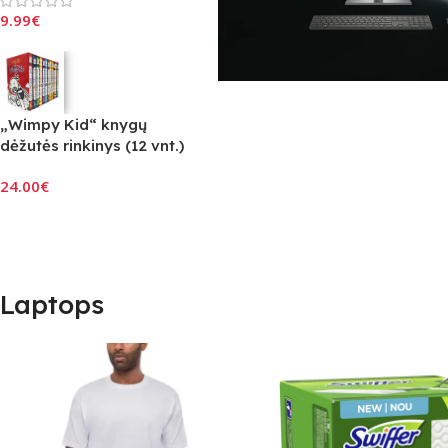
9.99
€
ON SALE
„Wimpy Kid“ knygų
HP Envy 34
dėžutės rinkinys (12 vnt.)
Anglų kalba
24.00
€
To Shop
Laptops