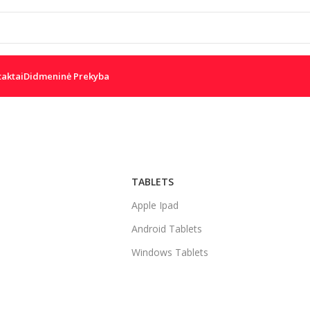
taktai
Didmeninė Prekyba
W
DSC
PARADOX
IS
JUDESIO JUTIKLIAI
TABLETS
Apple Ipad
Android Tablets
Windows Tablets