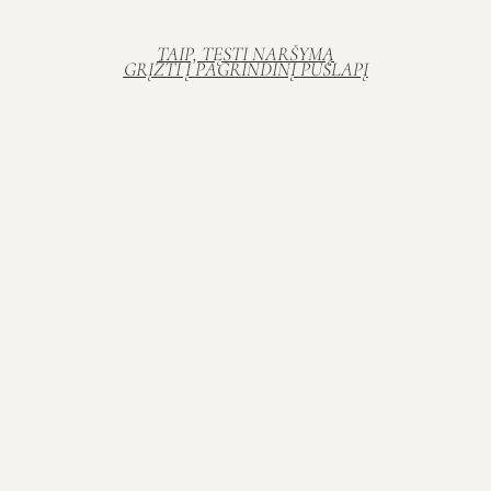
TAIP, TĘSTI NARŠYMĄ
GRĮŽTI Į PAGRINDINĮ PUSLAPĮ
UAB "Mogis"
radauviskalt@gmail.com
Sekite mus
Kategorijos
Buitinė chemija
Higienos prekės
Apsaugos sistemos