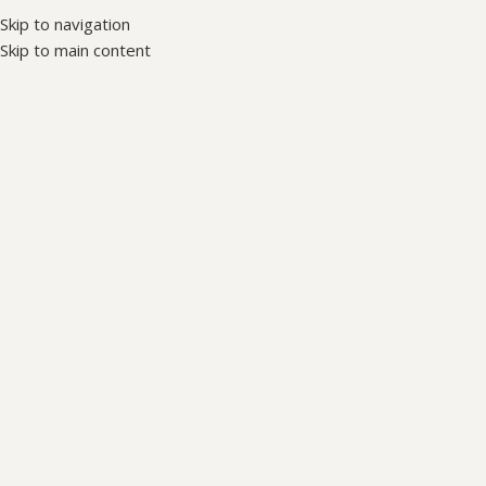
Skip to navigation
Skip to main content
Pradžia
/
DOVANOS & FUN
Rezultatų: 1
DOVANOS & FUN
Show column