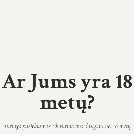
-20%
LED stiklinių kubų dekoracija
3 vnt
DOVANOS & FUN
Neturime
19.99
€
24.99
€
Daugiau
Ar Jums yra 18
metų?
Turinys pasiekiamas tik turintiems daugiau nei 18 metų