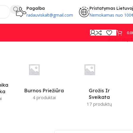
Pagalba
Pristatymas Lietuvo
radauviskalt@gmail.com
Nemokamas nuo 100
0.0
Rezultatų: 1
PROVISION
nika
Burnos Priežiūra
Grožis Ir
ika
Sveikata
4 produktai
i
17 produktų