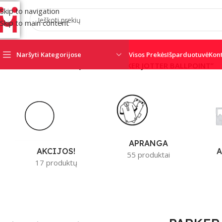
Skip to navigation
Skip to main content
Naršyti Kategorijose
Visos Prekės
Išparduotuvė
Kon
Pradžia
/
Produktai su žymomis “PARKER JOTTER BALLPOINT”
AJAX
AMC
CRO
SATEL
SECOLINK
TRIGD
APRANGA
A
AKCIJOS!
55 produktai
17 produktų