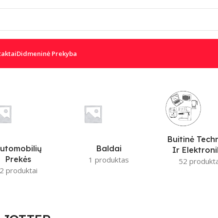
taktai
Didmeninė Prekyba
W
DSC
PARADOX
IS
JUDESIO JUTIKLIAI
Buitinė Tech
utomobilių
Baldai
Ir Elektron
Prekės
1 produktas
52 produkta
2 produktai