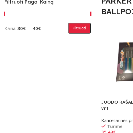
PARKER
Filtruoti Pagal Kainą
BALLPO
Kaina:
30€
—
40€
Filtruoti
JUODO RAŠAL
vnt.
Kanceliarinės p
Turime
35.49
€