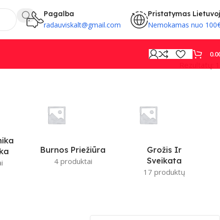
Pagalba
Pristatymas Lietuvo
radauviskalt@gmail.com
Nemokamas nuo 100
0.0
Rezultatų: 1
PROVISION
nika
Burnos Priežiūra
Grožis Ir
ika
Sveikata
4 produktai
i
17 produktų