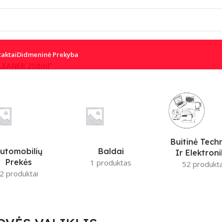
taktai
Didmeninė Prekyba
CLEANER 250ml”
W
DSC
PARADOX
IS
JUDESIO JUTIKLIAI
Buitinė Tech
utomobilių
Baldai
Ir Elektron
Prekės
1 produktas
52 produkta
2 produktai