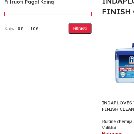
INDAPL
Filtruoti Pagal Kainą
FINISH
Kaina:
0€
—
10€
Filtruoti
INDAPLOVĖS 
FINISH CLEAN
Buitinė chemija
,
Valikliai
Neturime