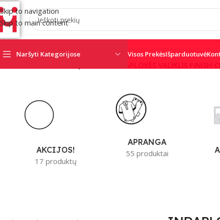
Skip to navigation
Skip to main content
Naršyti Kategorijose
Visos Prekės
Išparduotuvė
Kon
Pradžia
/
Produktai su žymomis “INDAPLOVĖS VALIKLIS FINISH 
AJAX
AMC
CRO
SATEL
SECOLINK
TRIGD
APRANGA
A
AKCIJOS!
55 produktai
17 produktų