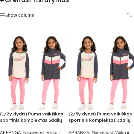
Show column
(1/2y dydis) Puma vaikiškas
(2/3y dydis) Puma vaikiškas
sportinis komplektas 3dalių
sportinis komplektas 3dalių
– Ryškiai Rožinis
– Ryškiai Rožinis
APRANGA
,
Naujienos!
,
Vaikų ir
APRANGA
,
Naujienos!
,
Vaikų ir