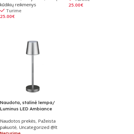
kūdikių reikmenys
25.00
€
Turime
Į Krepšelį
25.00
€
Į Krepšelį
Naudota, stalinė lempa/
Luminus LED Ambiance
Naudotos prekės
,
Pažeista
pakuotė
,
Uncategorized @lt
Neturime