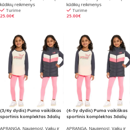
kūdikių reikmenys
kūdikių reikmenys
Turime
Turime
25.00
€
25.00
€
Į Krepšelį
Į Krepšelį
(3/4y dydis) Puma vaikiškas
(4-5y dydis) Puma vaikiškas
sportinis komplektas 3dalių
sportinis komplektas 3dalių
– Ryškiai Rožinis
– Ryškiai Rožinis
APRANGA
,
Naujienos!
,
Vaikų ir
APRANGA
,
Naujienos!
,
Vaikų ir