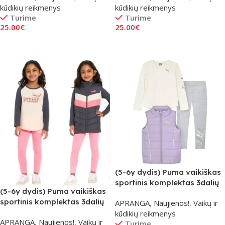
kūdikių reikmenys
kūdikių reikmenys
Turime
Turime
25.00
€
25.00
€
Į Krepšelį
Į Krepšelį
(5-6y dydis) Puma vaikiškas
sportinis komplektas 3dalių
(5-6y dydis) Puma vaikiškas
– Violetinis
sportinis komplektas 3dalių
APRANGA
,
Naujienos!
,
Vaikų ir
– Ryškiai Rožinis
kūdikių reikmenys
APRANGA
,
Naujienos!
,
Vaikų ir
Turime