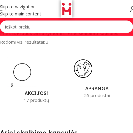
Skip to navigation
Skip to main content
Pradžia
/
Produktai su žymomis “Ariel skalbimo kapsulės”
Rodomi visi rezultatai: 3
APRANGA
AKCIJOS!
55 produktai
17 produktų
Ariel skalbimo kapsulės