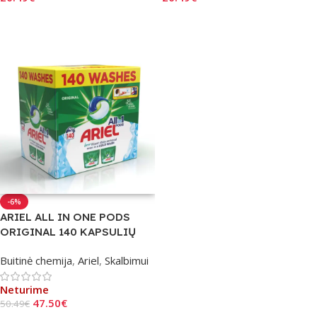
Daugiau
Daugiau
-6%
ARIEL ALL IN ONE PODS
ORIGINAL 140 KAPSULIŲ
Buitinė chemija
,
Ariel
,
Skalbimui
Neturime
47.50
€
50.49
€