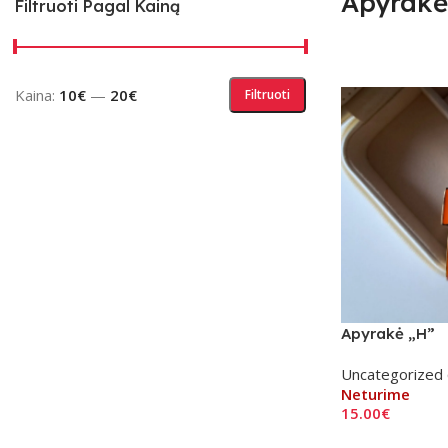
Apyrakė
Filtruoti Pagal Kainą
Kaina:
10€
—
20€
Filtruoti
Apyrakė „H”
Uncategorized 
Neturime
15.00
€
Daugiau