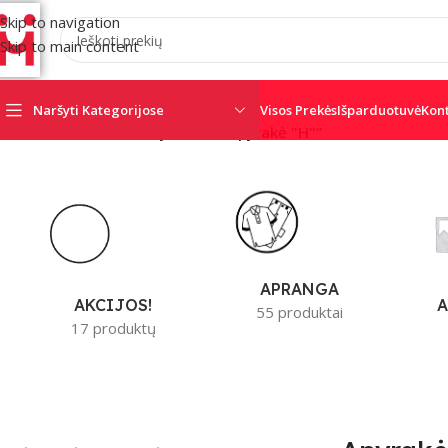
Skip to navigation
Skip to main content
Naršyti Kategorijose
Visos Prekės
Išparduotuvė
Kon
Pradžia
/
Produktai su žymomis “Apyrakė "H"”
AJAX
AMC
CRO
SATEL
SECOLINK
TRIGD
APRANGA
A
AKCIJOS!
55 produktai
17 produktų