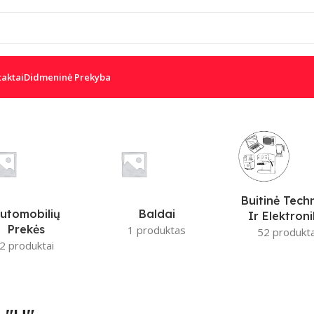
taktai
Didmeninė Prekyba
W
DSC
PARADOX
IS
JUDESIO JUTIKLIAI
Buitinė Tech
utomobilių
Baldai
Ir Elektron
Prekės
1 produktas
52 produkta
2 produktai