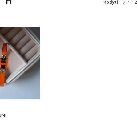
 "H"
Rodyti
9
12
@lt