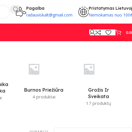
Pagalba
Pristatymas Lietuvo
radauviskalt@gmail.com
Nemokamas nuo 100
0.0
Rezultatų: 1
PROVISION
nika
Burnos Priežiūra
Grožis Ir
ika
Sveikata
4 produktai
i
17 produktų