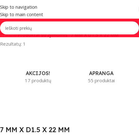
Skip to navigation
Skip to main content
Pradžia
/
Produktai su žymomis “7 MM X D1.5 X 22 MM”
Rezultatų: 1
AKCIJOS!
APRANGA
17 produktų
55 produktai
7 MM X D1.5 X 22 MM