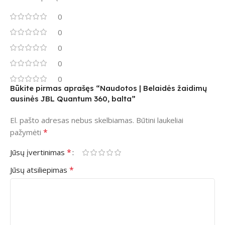
0
0
0
0
0
Būkite pirmas aprašęs “Naudotos | Belaidės žaidimų
ausinės JBL Quantum 360, balta”
El. pašto adresas nebus skelbiamas.
Būtini laukeliai
*
pažymėti
*
Jūsų įvertinimas
*
Jūsų atsiliepimas