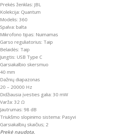
Prekės ženklas: JBL
Kolekcija: Quantum
Modelis: 360
Spalva: balta
Mikrofono tipas: Nuimamas
Garso reguliatorius: Taip
Belaidės: Taip
Jungtis: USB Type C
Garsiakalbio skersmuo
40 mm
Dažnių diapazonas
20 – 20000 Hz
Didžiausia įvesties galia: 30 mW
Varža: 32 Ω
Jautrumas: 98 dB
Triukšmo slopinimo sistema: Pasyvi
Garsiakalbių skaičius; 2
Prekė naudota.