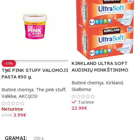
KIRKLAND ULTRA SOFT
-11%
AUDINIŲ MINKŠTINIMO
THE PINK STUFF VALOMOJI
LAKŠTAI 2×250 vnt.
PASTA 850 g.
Buitinė chemija
,
Kirkland
,
Skalbimui
Buitinė chemija
,
The pink stuff
,
Valikliai
,
AKCIJOS!
Turime
22.99
€
Neturime
3.99
€
4.50
€
Į Krepšelį
Daugiau
GRAMAI
200 g