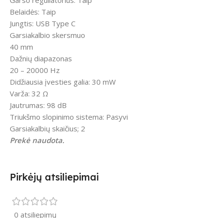
Garso reguliatorius: Taip
Belaidės: Taip
Jungtis: USB Type C
Garsiakalbio skersmuo
40 mm
Dažnių diapazonas
20 – 20000 Hz
Didžiausia įvesties galia: 30 mW
Varža: 32 Ω
Jautrumas: 98 dB
Triukšmo slopinimo sistema: Pasyvi
Garsiakalbių skaičius; 2
Prekė naudota.
Pirkėjų atsiliepimai
0 atsiliepimų