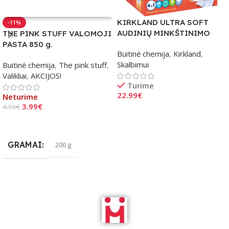
KIRKLAND ULTRA SOFT
-11%
AUDINIŲ MINKŠTINIMO
THE PINK STUFF VALOMOJI
LAKŠTAI 2×250 vnt.
PASTA 850 g.
Buitinė chemija
,
Kirkland
,
Skalbimui
Buitinė chemija
,
The pink stuff
,
Valikliai
,
AKCIJOS!
Turime
22.99
€
Neturime
3.99
€
4.50
€
Į Krepšelį
Daugiau
GRAMAI
200 g