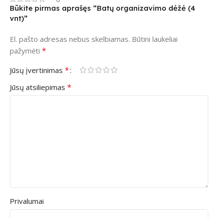
Būkite pirmas aprašęs “Batų organizavimo dėžė (4
vnt)”
El. pašto adresas nebus skelbiamas.
Būtini laukeliai
*
pažymėti
*
Jūsų įvertinimas
*
Jūsų atsiliepimas
Privalumai