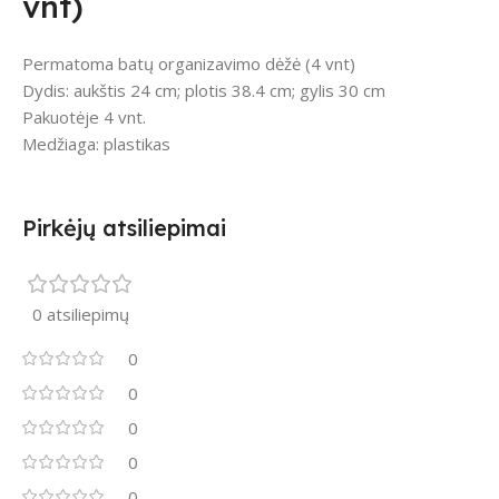
vnt)
Permatoma batų organizavimo dėžė (4 vnt)
Dydis: aukštis 24 cm; plotis 38.4 cm; gylis 30 cm
Pakuotėje 4 vnt.
Medžiaga: plastikas
Pirkėjų atsiliepimai
0 atsiliepimų
0
0
0
0
0