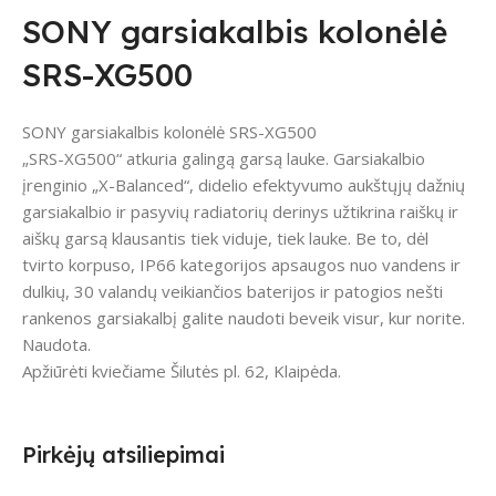
SONY garsiakalbis kolonėlė
SRS-XG500
SONY garsiakalbis kolonėlė SRS-XG500
„SRS-XG500“ atkuria galingą garsą lauke. Garsiakalbio
įrenginio „X-Balanced“, didelio efektyvumo aukštųjų dažnių
garsiakalbio ir pasyvių radiatorių derinys užtikrina raiškų ir
aiškų garsą klausantis tiek viduje, tiek lauke. Be to, dėl
tvirto korpuso, IP66 kategorijos apsaugos nuo vandens ir
dulkių, 30 valandų veikiančios baterijos ir patogios nešti
rankenos garsiakalbį galite naudoti beveik visur, kur norite.
Naudota.
Apžiūrėti kviečiame Šilutės pl. 62, Klaipėda.
Pirkėjų atsiliepimai