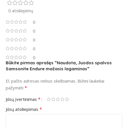
0 atsiliepimų
0
0
0
0
0
Būkite pirmas aprašęs “Naudota, Juodos spalvos
Samsonite Endure mažasis lagaminas”
El. pašto adresas nebus skelbiamas.
Būtini laukeliai
*
pažymėti
*
Jūsų įvertinimas
*
Jūsų atsiliepimas