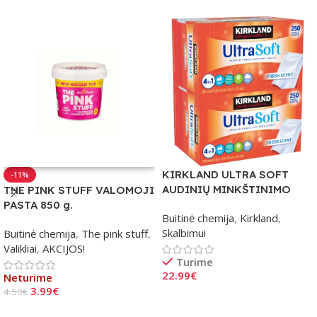
KIRKLAND ULTRA SOFT
-11%
AUDINIŲ MINKŠTINIMO
THE PINK STUFF VALOMOJI
LAKŠTAI 2×250 vnt.
PASTA 850 g.
Buitinė chemija
,
Kirkland
,
Skalbimui
Buitinė chemija
,
The pink stuff
,
Valikliai
,
AKCIJOS!
Turime
22.99
€
Neturime
3.99
€
4.50
€
Į Krepšelį
Daugiau