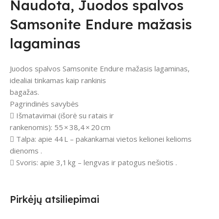
Naudota, Juodos spalvos
Samsonite Endure mažasis
lagaminas
Juodos spalvos Samsonite Endure mažasis lagaminas,
idealiai tinkamas kaip rankinis
bagažas.
Pagrindinės savybės
 Išmatavimai (išorė su ratais ir
rankenomis): 55 × 38,4 × 20 cm
 Talpa: apie 44 L – pakankamai vietos kelionei kelioms
dienoms .
 Svoris: apie 3,1 kg – lengvas ir patogus nešiotis .
Pirkėjų atsiliepimai