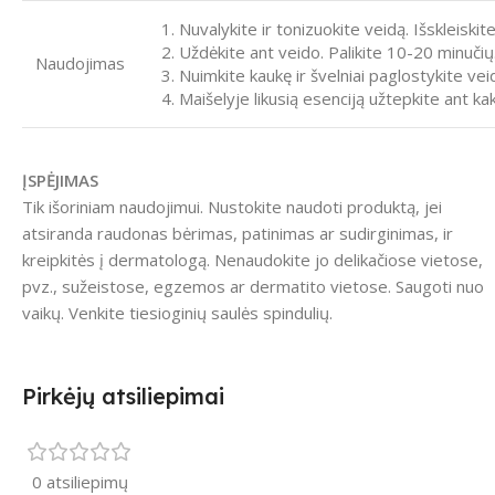
1. Nuvalykite ir tonizuokite veidą. Išskleiskit
2. Uždėkite ant veido. Palikite 10-20 minučių
Naudojimas
3. Nuimkite kaukę ir švelniai paglostykite vei
4. Maišelyje likusią esenciją užtepkite ant kak
ĮSPĖJIMAS
Tik išoriniam naudojimui. Nustokite naudoti produktą, jei
atsiranda raudonas bėrimas, patinimas ar sudirginimas, ir
kreipkitės į dermatologą. Nenaudokite jo delikačiose vietose,
pvz., sužeistose, egzemos ar dermatito vietose. Saugoti nuo
vaikų. Venkite tiesioginių saulės spindulių.
Pirkėjų atsiliepimai
0 atsiliepimų