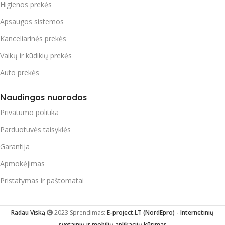
Higienos prekės
Apsaugos sistemos
Kanceliarinės prekės
Vaikų ir kūdikių prekės
Auto prekės
Naudingos nuorodos
Privatumo politika
Parduotuvės taisyklės
Garantija
Apmokėjimas
Pristatymas ir paštomatai
Radau Viską
2023 Sprendimas:
E-project.LT (NordEpro) - Internetinių
svetainių ir mobilių aplikacijų kūrimas