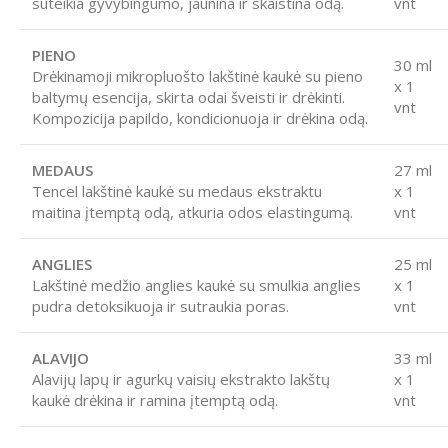
suteikia gyvybingumo, jaunina ir skaistina odą.
vnt
PIENO
30 ml
Drėkinamoji mikropluošto lakštinė kaukė su pieno
x 1
baltymų esencija, skirta odai šveisti ir drėkinti.
vnt
Kompozicija papildo, kondicionuoja ir drėkina odą.
MEDAUS
27 ml
Tencel lakštinė kaukė su medaus ekstraktu
x 1
maitina įtemptą odą, atkuria odos elastingumą.
vnt
ANGLIES
25 ml
Lakštinė medžio anglies kaukė su smulkia anglies
x 1
pudra detoksikuoja ir sutraukia poras.
vnt
ALAVIJO
33 ml
Alavijų lapų ir agurkų vaisių ekstrakto lakštų
x 1
kaukė drėkina ir ramina įtemptą odą.
vnt