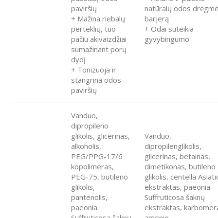
paviršių
natūralų odos drėgm
+ Mažina riebalų
barjerą
perteklių, tuo
+ Odai suteikia
pačiu akivaizdžiai
gyvybingumo
sumažinant porų
dydį
+ Tonizuoja ir
stangrina odos
paviršių
Vanduo,
dipropileno
glikolis, glicerinas,
Vanduo,
alkoholis,
dipropilenglikolis,
PEG/PPG-17/6
glicerinas, betainas,
kopolimeras,
dimetikonas, butileno
PEG-75, butileno
glikolis, centella Asiati
glikolis,
ekstraktas, paeonia
pantenolis,
Suffruticosa šaknų
paeonia
ekstraktas, karbomer
Suffruticosa šaknų
amonio