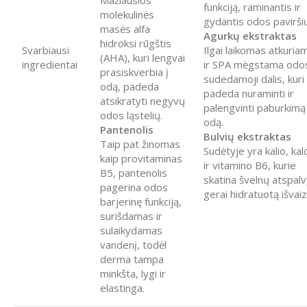
Mažiausios
funkciją, raminantis ir
molekulinės
gydantis odos pavirši
masės alfa
Agurkų ekstraktas
hidroksi rūgštis
Svarbiausi
Ilgai laikomas atkuriam
(AHA), kuri lengvai
ingredientai
ir SPA mėgstama odo
prasiskverbia į
sudedamoji dalis, kuri
odą, padeda
padeda nuraminti ir
atsikratyti negyvų
palengvinti paburkimą
odos ląstelių.
odą.
Pantenolis
Bulvių ekstraktas
Taip pat žinomas
Sudėtyje yra kalio, kal
kaip provitaminas
ir vitamino B6, kurie
B5, pantenolis
skatina švelnų atspalv
pagerina odos
gerai hidratuotą išvai
barjerinę funkciją,
surišdamas ir
sulaikydamas
vandenį, todėl
derma tampa
minkšta, lygi ir
elastinga.