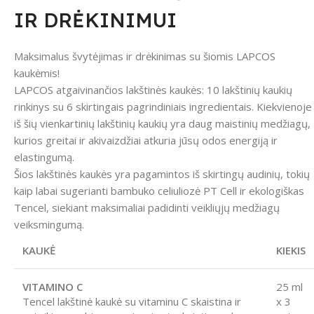
IR DRĖKINIMUI
Maksimalus švytėjimas ir drėkinimas su šiomis LAPCOS
kaukėmis!
LAPCOS atgaivinančios lakštinės kaukės: 10 lakštinių kaukių
rinkinys su 6 skirtingais pagrindiniais ingredientais. Kiekvienoje
iš šių vienkartinių lakštinių kaukių yra daug maistinių medžiagų,
kurios greitai ir akivaizdžiai atkuria jūsų odos energiją ir
elastingumą.
Šios lakštinės kaukės yra pagamintos iš skirtingų audinių, tokių
kaip labai sugerianti bambuko celiuliozė PT Cell ir ekologiškas
Tencel, siekiant maksimaliai padidinti veikliųjų medžiagų
veiksmingumą.
KAUKĖ
KIEKIS
VITAMINO C
25 ml
Tencel lakštinė kaukė su vitaminu C skaistina ir
x 3