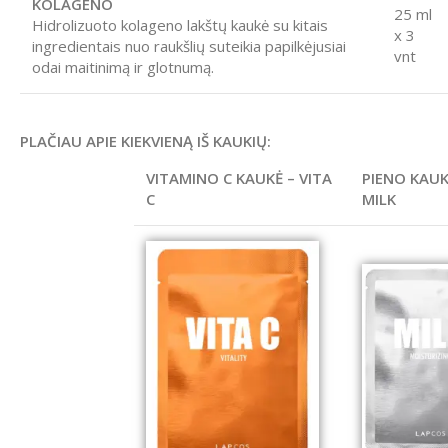
KOLAGENO
25 ml
Hidrolizuoto kolageno lakštų kaukė su kitais
x 3
ingredientais nuo raukšlių suteikia papilkėjusiai
vnt
odai maitinimą ir glotnumą.
PLAČIAU APIE KIEKVIENĄ IŠ KAUKIŲ:
VITAMINO C KAUKĖ – VITA
PIENO KAUK
C
MILK