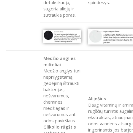
detoksikuoja,
spindesys.
sugeria aliejų ir
sutraukia poras.
Medžio anglies
milteliai
Medžio anglys turi
neprilygstamą
gebėjimą ištraukti
bakterijas,
nešvarumus,
Alijošius
chemines
Daug vitaminų ir amin
medžiagas ir
rūgščių turintis augalin
nešvarumus ant
ekstraktas, atnaujinan
odos paviršiaus.
odos vandens atsarg
Glikolio rūgštis
ir gerinantis jos barje