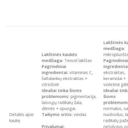
Lakštinės k
medžiaga:
Lakštinės kaukės
mikropluošt
medžiaga:
Tencel lakštas
Pagrindiniai
Pagrindiniai
ingredientai
ingredientai:
vitaminas C,
ekstraktas,
šaltalankių ekstraktas +
keramidai +
citrinžolė
violetinė gėl
Idealiai tinka šioms
Idealiai tin
problemoms:
pigmentacija,
šioms
laisvųjų radikalų žala,
problemom
dėmės + spuogai.
normalus, s
Detalės apie
Taikymo sritis:
veidas
nuobodus, la
kaukę
radikalų paž
Privalumai:
netolygus o