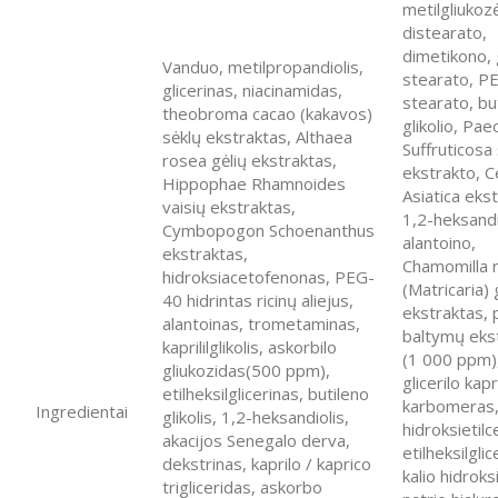
metilgliukoz
distearato,
dimetikono, g
Vanduo, metilpropandiolis,
stearato, P
glicerinas, niacinamidas,
stearato, bu
theobroma cacao (kakavos)
glikolio, Pae
sėklų ekstraktas, Althaea
Suffruticosa
rosea gėlių ekstraktas,
ekstrakto, C
Hippophae Rhamnoides
Asiatica eks
vaisių ekstraktas,
1,2-heksandi
Cymbopogon Schoenanthus
alantoino,
ekstraktas,
Chamomilla r
hidroksiacetofenonas, PEG-
(Matricaria) 
40 hidrintas ricinų aliejus,
ekstraktas, 
alantoinas, trometaminas,
baltymų eks
kaprililglikolis, askorbilo
(1 000 ppm)
gliukozidas(500 ppm),
glicerilo kapr
etilheksilglicerinas, butileno
karbomeras
Ingredientai
glikolis, 1,2-heksandiolis,
hidroksietilce
akacijos Senegalo derva,
etilheksilglic
dekstrinas, kaprilo / kaprico
kalio hidroks
trigliceridas, askorbo