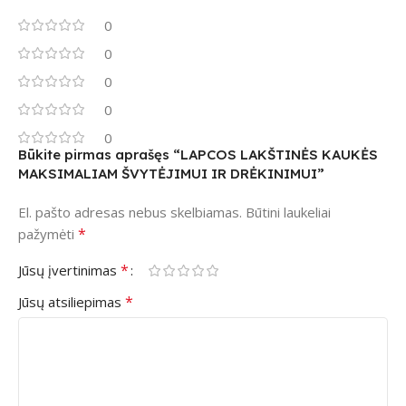
0
0
0
0
0
Būkite pirmas aprašęs “LAPCOS LAKŠTINĖS KAUKĖS
MAKSIMALIAM ŠVYTĖJIMUI IR DRĖKINIMUI”
El. pašto adresas nebus skelbiamas.
Būtini laukeliai
*
pažymėti
*
Jūsų įvertinimas
*
Jūsų atsiliepimas