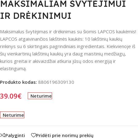
MAKSIMALIAM ŠVYTĖJIMUI
IR DRĖKINIMUI
Maksimalus švytėjimas ir drėkinimas su šiomis LAPCOS kaukėmis!
LAPCOS atgaivinančios lakštinės kaukės: 10 lakštinių kaukių
rinkinys su 6 skirtingais pagrindiniais ingredientais. Kiekvienoje iš
šių vienkartinių lakštinių kaukių yra daug maistinių medžiagų,
kurios greitai ir akivaizdžiai atkuria jūsų odos energiją ir
elastingumą.
Produkto kodas:
8806196309130
39.09
€
Neturime
Neturime
Palyginti
Pridėti prie norimų prekių