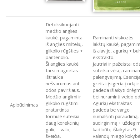
Detoksikuojanti
medžio anglies
kaukė, pagaminta
Raminanti viskozės
iš anglies miltelių,
lakštų kaukė, pagamin
glikolio rūgšties +
iš alavijo, agurkų + bul
pantenolio.
ekstrakto.
Ši anglies kaukė
Jautriai ir pažeistai oda
tarsi magnetas
suteikia vėsų, raminan
ištraukia
palengvėjimą. Esencij
nešvarumus ant
greitai įsigeria į odą ir
odos paviršiaus.
padeda išlaikyti drėg
Medžio anglimi ir
bei nuraminti veido od
glikolio rūgštimi
Agurkų ekstraktas
Apibūdinimas
praturtinta
padeda be vargo
formulė suteikia
numalšinti paraudimą,
daug korekcinių
sudirginimą + uždegim
galių – valo,
kad būtų išlaikytas 9
šveičia,
valandų miego kokyb