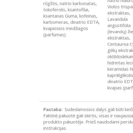
natrio hialur
rūgštis, natrio karbonatas,
Violos trispa
tokoferolis, ksantofilai,
ekstraktas,
ksantanas Guma, kofeinas,
Lavandula
karbomeras, dinatrio EDTA,
angustifolia
kvapiosios medžiagos
(levandų) ži
(parfumas).
ekstraktas,
Centaurea C
gėlių ekstra
oktildodekan
hidrintas leci
keramidas N
kaprililglikolis
dinatrio EDT
kvapas (parf
Pastaba:
Sudedamosios dalys gali būti keič
Faktinė pakuotė gali skirtis, visas ir naujaus
produkto pakuotėje. Prieš naudodami perskai
instrukcijas.