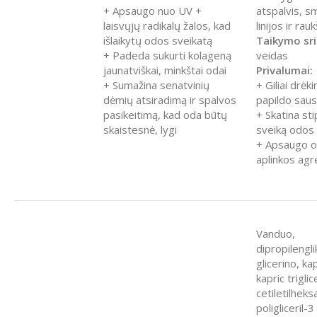
+ Apsaugo nuo UV +
atspalvis, s
laisvųjų radikalų žalos, kad
linijos ir rau
išlaikytų odos sveikatą
Taikymo sri
+ Padeda sukurti kolageną
veidas
jaunatviškai, minkštai odai
Privalumai:
+ Sumažina senatvinių
+ Giliai drėki
dėmių atsiradimą ir spalvos
papildo sau
pasikeitimą, kad oda būtų
+ Skatina sti
skaistesnė, lygi
sveiką odos 
+ Apsaugo o
aplinkos agr
Vanduo,
dipropilengli
glicerino, kap
kapric triglic
cetiletilheks
poligliceril-3