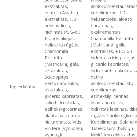
ekstraktas,
akriloildimetiltaurata
centella Asiatica
kopolimeras, 1,2-
ekstraktas, 1,2-
heksandiolis, aloeto
heksandiolis,
barafenas,
hidrintas PEG-60
ekskrementas
Ricinos aliejus,
Chamomilla Recutita
poliakrilo rūgštis,
(Matricaria) gėlių
Chamomilla
ekstraktas, PEG-60
Recutita
hidrintas ricinų aliejus,
(Matricaria) gėlių
glicerilo kaprilatas,
ekstraktas,
hidroksietilo akrilatas 
Sciadopitys
natrio
Verticillata šaknų
akriloildimetiltaurato
Ingredientai
ekstraktas,
kopolimeras,
glicerilo kaprilatas,
etilheksilglicerinas,
kalio hidroksidas,
ksantano derva,
etilheksilglicerinas,
hidrintas lecitinas, dika
alantoinas, natrio
rūgštis / acilino glicero
hialuronatas, Vitis
Kopolimeras, Solanu
Vinifera (vynuogių,
Tuberosum (bulvių )
vynuogių,
Minkštimo ekstraktas,