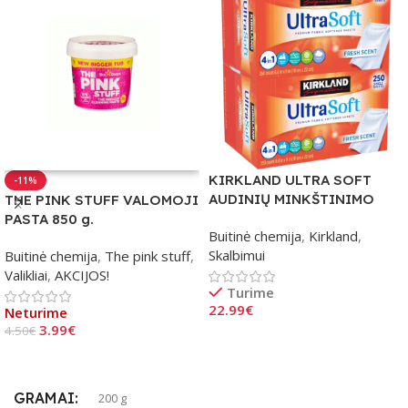
KIRKLAND ULTRA SOFT
-11%
AUDINIŲ MINKŠTINIMO
THE PINK STUFF VALOMOJI
LAKŠTAI 2×250 vnt.
PASTA 850 g.
Buitinė chemija
,
Kirkland
,
Skalbimui
Buitinė chemija
,
The pink stuff
,
Valikliai
,
AKCIJOS!
Turime
22.99
€
Neturime
3.99
€
4.50
€
Į Krepšelį
Daugiau
GRAMAI
200 g