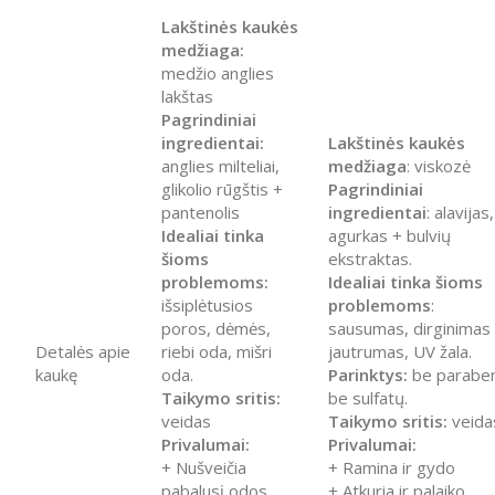
Lakštinės kaukės
medžiaga:
medžio anglies
lakštas
Pagrindiniai
ingredientai:
Lakštinės kaukės
anglies milteliai,
medžiaga
: viskozė
glikolio rūgštis +
Pagrindiniai
pantenolis
ingredientai
: alavijas,
Idealiai tinka
agurkas + bulvių
šioms
ekstraktas.
problemoms:
Idealiai tinka šioms
išsiplėtusios
problemoms
:
poros, dėmės,
sausumas, dirginimas
Detalės apie
riebi oda, mišri
jautrumas, UV žala.
kaukę
oda.
Parinktys:
be parabe
Taikymo sritis:
be sulfatų.
veidas
Taikymo sritis:
veida
Privalumai:
Privalumai:
+ Nušveičia
+ Ramina ir gydo
pabalusį odos
+ Atkuria ir palaiko