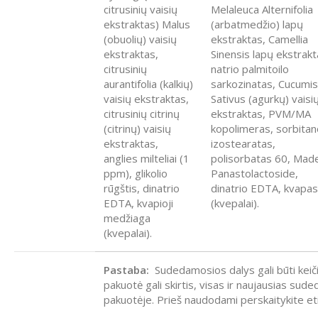
citrusinių vaisių
Melaleuca Alternifolia
ekstraktas) Malus
(arbatmedžio) lapų
(obuolių) vaisių
ekstraktas, Camellia
ekstraktas,
Sinensis lapų ekstrakt
citrusinių
natrio palmitoilo
aurantifolia (kalkių)
sarkozinatas, Cucumis
vaisių ekstraktas,
Sativus (agurkų) vaisi
citrusinių citrinų
ekstraktas, PVM/MA
(citrinų) vaisių
kopolimeras, sorbitan
ekstraktas,
izostearatas,
anglies milteliai (1
polisorbatas 60, Mad
ppm), glikolio
Panastolactoside,
rūgštis, dinatrio
dinatrio EDTA, kvapas
EDTA, kvapioji
(kvepalai).
medžiaga
(kvepalai).
Pastaba:
Sudedamosios dalys gali būti keič
pakuotė gali skirtis, visas ir naujausias sud
pakuotėje. Prieš naudodami perskaitykite etik