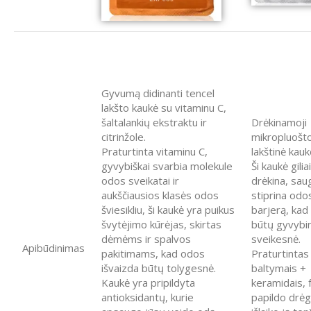
Gyvumą didinanti tencel
lakšto kaukė su vitaminu C,
šaltalankių ekstraktu ir
Drėkinamoji
citrinžole.
mikropluošt
Praturtinta vitaminu C,
lakštinė kauk
gyvybiškai svarbia molekule
Ši kaukė giliai
odos sveikatai ir
drėkina, saug
aukščiausios klasės odos
stiprina odo
šviesikliu, ši kaukė yra puikus
barjerą, kad
švytėjimo kūrėjas, skirtas
būtų gyvybi
dėmėms ir spalvos
sveikesnė.
Apibūdinimas
pakitimams, kad odos
Praturtintas
išvaizda būtų tolygesnė.
baltymais +
Kaukė yra pripildyta
keramidais, 
antioksidantų, kurie
papildo drėg