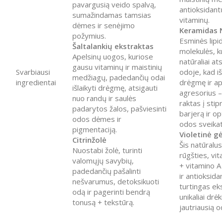
pavargusią veido spalvą,
antioksidant
sumažindamas tamsias
vitaminų.
dėmes ir senėjimo
Keramidas 
požymius.
Esminės lipi
Šaltalankių ekstraktas
molekulės, k
Apelsinų uogos, kuriose
natūraliai at
gausu vitaminų ir maistinių
Svarbiausi
odoje, kad iš
medžiagų, padedančių odai
ingredientai
drėgmę ir ap
išlaikyti drėgmę, atsigauti
agresorius –
nuo randų ir saulės
raktas į sti
padarytos žalos, pašviesinti
barjerą ir op
odos dėmes ir
odos sveikat
pigmentaciją.
Violetinė g
Citrinžolė
Šis natūralus 
Nuostabi žolė, turinti
rūgšties, vi
valomųjų savybių,
+ vitamino A 
padedančių pašalinti
ir antioksida
nešvarumus, detoksikuoti
turtingas ek
odą ir pagerinti bendrą
unikaliai drė
tonusą + tekstūrą.
jautriausią o