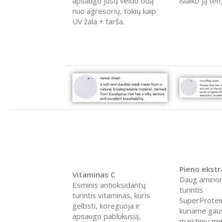
apsaugo jūsų veido odą
išlaiko ją ten)
nuo agresorių, tokių kaip
UV žala + tarša.
Pieno ekst
Vitaminas C
Daug aminor
Esminis antioksidantų
turintis
turintis vitaminas, kuris
SuperProtei
gelbsti, koreguoja ir
kuriame gau
apsaugo pablukusią,
maistinių me