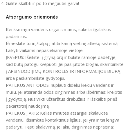
Galite skalbti ir po to mėgautis gaiva!
Atsargumo priemonės
Kenksminga vandens organizmams, sukelia ilgalaikius
padarinius.
Išmeskite turinį/talpą į atitinkamą vietinę atliekų sistemą.
Laikyti vaikams nepasiekiamoje vietoje.
ĮKVĖPUS: Išeikite į gryną orą ir būkite ramioje padėtyje,
kad būtų patogu kvėpuoti. Jei pasijutote blogai, skambinkite
į APSINUODIJIMŲ KONTROLĖS IR INFORMACIJOS BIURĄ
arba paskambinkite gydytojui.
PATEKUS ANT ODOS: nuplauti dideliu kiekiu vandens ir
muilu. Jei atsiranda odos dirginimas arba išbėrimas: kreiptis
į gydytoją. Nusivilkti užterštus drabužius ir išskalbti prieš
pakartotinį naudojimą.
PATEKUS Į AKIS: Kelias minutes atsargiai skalaukite
vandeniu. Išsiimkite kontaktinius lęšius, jei yra ir tai lengva
padaryti. Tęsti skalavimą. Jei akių dirginimas nepraeina: