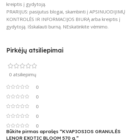
kreiptis į gydytoją.
PRARIJUS: pasijutus blogai, skambinti į APSINUODIJIMŲ
KONTROLĖS IR INFORMACIJOS BIURĄ arba kreiptis į
gydytoją. Išskalauti burną. NEskatinkite vėmimo.
Pirkėjų atsiliepimai
0 atsiliepimų
0
0
0
0
0
Būkite pirmas aprašęs “KVAPIOSIOS GRANULĖS
LENOR EXOTIC BLOOM 570 g.”