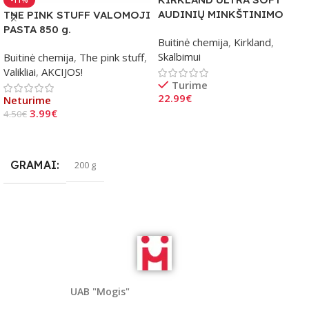
-11%
AUDINIŲ MINKŠTINIMO
THE PINK STUFF VALOMOJI
LAKŠTAI 2×250 vnt.
PASTA 850 g.
Buitinė chemija
,
Kirkland
,
Skalbimui
Buitinė chemija
,
The pink stuff
,
Valikliai
,
AKCIJOS!
Turime
22.99
€
Neturime
3.99
€
4.50
€
Į Krepšelį
Daugiau
GRAMAI
200 g
UAB "Mogis"