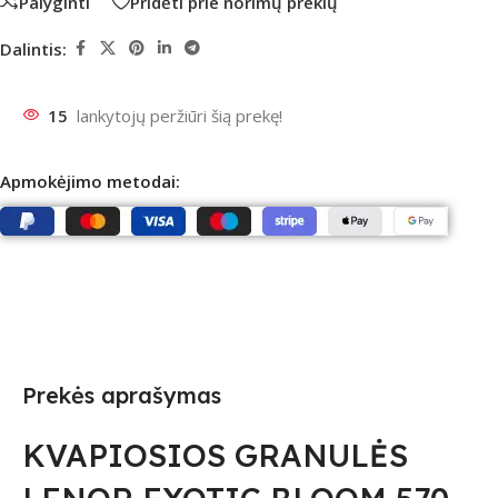
Palyginti
Pridėti prie norimų prekių
Dalintis:
15
lankytojų peržiūri šią prekę!
Apmokėjimo metodai:
Prekės aprašymas
KVAPIOSIOS GRANULĖS