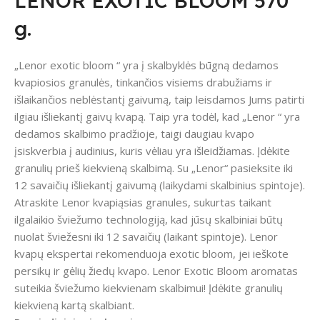
LENOR EXOTIC BLOOM 570
g.
„Lenor exotic bloom “ yra į skalbyklės būgną dedamos
kvapiosios granulės, tinkančios visiems drabužiams ir
išlaikančios neblėstantį gaivumą, taip leisdamos Jums patirti
ilgiau išliekantį gaivų kvapą. Taip yra todėl, kad „Lenor “ yra
dedamos skalbimo pradžioje, taigi daugiau kvapo
įsiskverbia į audinius, kuris vėliau yra išleidžiamas. Įdėkite
granulių prieš kiekvieną skalbimą. Su „Lenor“ pasieksite iki
12 savaičių išliekantį gaivumą (laikydami skalbinius spintoje).
Atraskite Lenor kvapiąsias granules, sukurtas taikant
ilgalaikio šviežumo technologiją, kad jūsų skalbiniai būtų
nuolat šviežesni iki 12 savaičių (laikant spintoje). Lenor
kvapų ekspertai rekomenduoja exotic bloom, jei ieškote
persikų ir gėlių žiedų kvapo. Lenor Exotic Bloom aromatas
suteikia šviežumo kiekvienam skalbimui! Įdėkite granulių
kiekvieną kartą skalbiant.