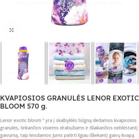
Click to enlarge
KVAPIOSIOS GRANULĖS LENOR EXOTIC
BLOOM 570 g.
Lenor exotic bloom “ yra į skalbyklės būgną dedamos kvapiosios
granulės, tinkančios visiems drabužiams ir išlaikančios neblėstantį
gaivumą, taip leisdamos Jums patirti ilgiau išliekantį gaivų kvapą.