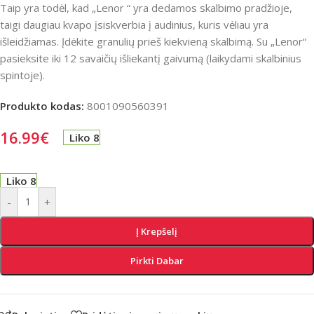
Taip yra todėl, kad „Lenor “ yra dedamos skalbimo pradžioje,
taigi daugiau kvapo įsiskverbia į audinius, kuris vėliau yra
išleidžiamas. Įdėkite granulių prieš kiekvieną skalbimą. Su „Lenor“
pasieksite iki 12 savaičių išliekantį gaivumą (laikydami skalbinius
spintoje).
Produkto kodas:
8001090560391
16.99
€
Liko 8
Liko 8
-
+
Į Krepšelį
Pirkti Dabar