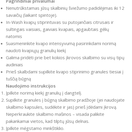
Pagrindiniai privalumai
Nenutrūkstamas jūsų skalbinių šviežumo padidėjimas iki 12
savaičių (laikant spintoje).
In-Wash kvapų stiprintuvas su putojančiais citrusais ir
sultingais vaisiais, gaiviais kvapais, apgaubtais gėlių
natomis
Suasmeninkite kvapo intensyvumą pasirinkdami norimą
naudoti kvapiųjų granulių kiekį
Galima pridėti prie bet kokios įkrovos skalbimo su visų tipų
audiniais
Prieš skalbdami supilkite kvapo stiprinimo granules tiesiai į
tuščią būgną
Naudojimo instrukcijos
Įpilkite norimą kiekį granulių į dangtelį.
Supilkite granules į būgną skalbimo pradžioje (jei naudojate
skalbimo kapsules, sudėkite ir jas) prieš įdėdami įkrovą.
Neperkraukite skalbimo mašinos – visada palikite
pakankamai vietos, kad tilptų jūsų delnas.
Įpilkite mėgstamo minkštiklio.