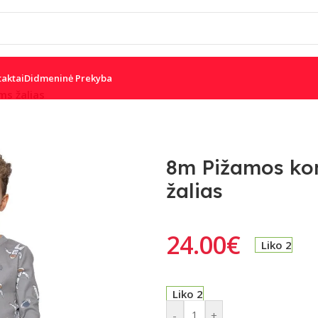
taktai
Didmeninė Prekyba
ms žalias
W
DSC
PARADOX
8m Pižamos kom
žalias
IS
JUDESIO JUTIKLIAI
24.00
€
Liko 2
Liko 2
-
+