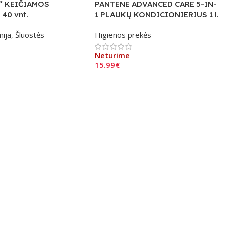
“ KEIČIAMOS
PANTENE ADVANCED CARE 5-IN-
40 vnt.
1 PLAUKŲ KONDICIONIERIUS 1 l.
mija
,
Šluostės
Higienos prekės
Neturime
15.99
€
Daugiau