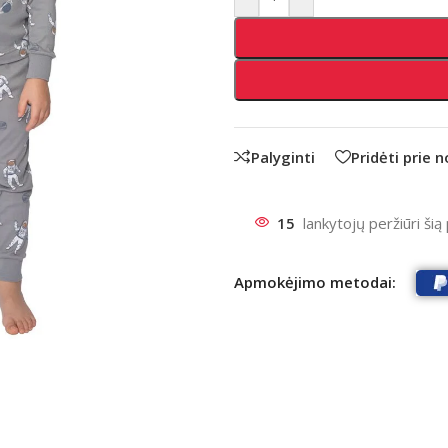
Palyginti
Pridėti prie 
15
lankytojų peržiūri šią
Apmokėjimo metodai: