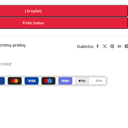
Į Krepšelį
Pirkti Dabar
norimų prekių
Dalintis:
 prekę!