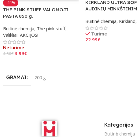
KIRKLAND ULTRA SO
-11%
AUDINIŲ MINKŠTINI
THE PINK STUFF VALOMOJI
LAKŠTAI 2×250 vnt.
PASTA 850 g.
Buitinė chemija
,
Kirkland
,
Buitinė chemija
,
The pink stuff
,
Turime
Valikliai
,
AKCIJOS!
22.99
€
Neturime
Į Krepšelį
3.99
€
4.50
€
Daugiau
GRAMAI
200 g
Kategorijos
Buitinė chemija