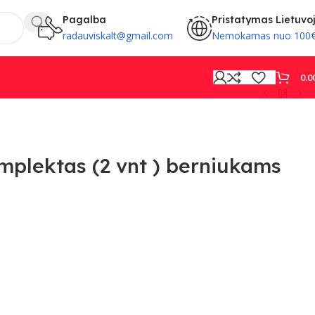
Pagalba
Pristatymas Lietuvo
radauviskalt@gmail.com
Nemokamas nuo 100
0.0
PROVISION
plektas (2 vnt ) berniukams