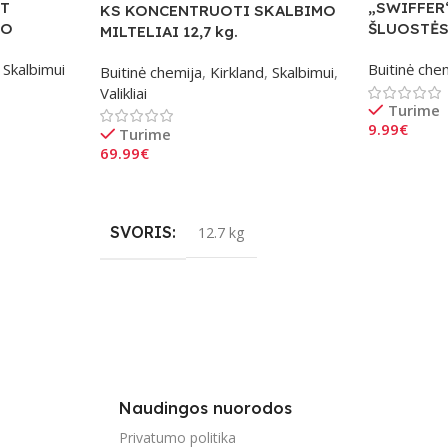
FT
„SWIFFER
KS KONCENTRUOTI SKALBIMO
MO
ŠLUOSTĖS 
MILTELIAI 12,7 kg.
Skalbimui
Buitinė che
Buitinė chemija
,
Kirkland
,
Skalbimui
,
Valikliai
Turime
9.99
€
Turime
69.99
€
Į Krepšelį
Į Krepšelį
SVORIS
12.7 kg
Naudingos nuorodos
Privatumo politika