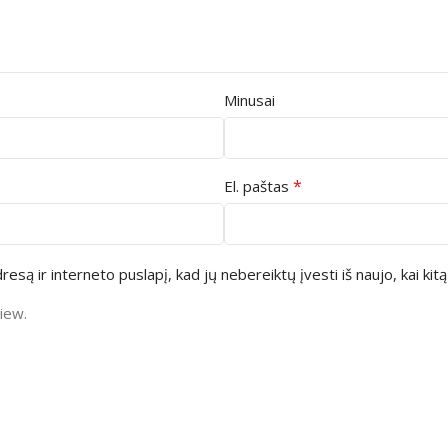
Minusai
*
El. paštas
resą ir interneto puslapį, kad jų nebereiktų įvesti iš naujo, kai kit
iew.