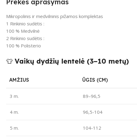
Prekės aprašymas
Mikropolinis ir medvilninis pižamos komplektas
1 Rinkinio sudėtis :
100 % Medvilnė
2 Rinkinio sudėtis :
100 % Polisterio
👕
Vaikų dydžių lentelė (3–10 metų)
AMŽIUS
ŪGIS (CM)
3 m.
89–96,5
4 m.
96,5-104
5 m.
104-112