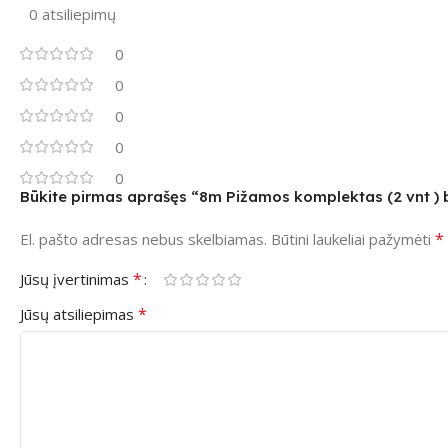
0 atsiliepimų
0
0
0
0
0
Būkite pirmas aprašęs “8m Pižamos komplektas (2 vnt ) 
*
El. pašto adresas nebus skelbiamas.
Būtini laukeliai pažymėti
*
Jūsų įvertinimas
*
Jūsų atsiliepimas