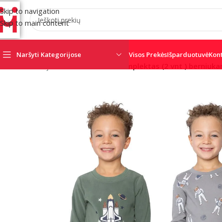
Skip to navigation
Skip to main content
Naršyti Kategorijose
Visos Prekės
Išparduotuvė
Kon
Pradžia
/
Naujienos!
/
8m Pižamos komplektas (2 vnt ) berniuka
AJAX
AMC
CRO
SATEL
SECOLINK
TRIGD