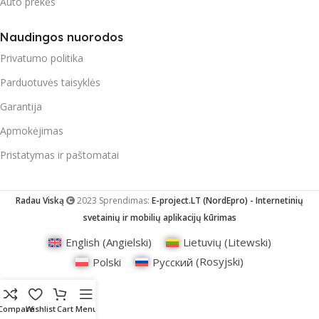
Auto prekės
Naudingos nuorodos
Privatumo politika
Parduotuvės taisyklės
Garantija
Apmokėjimas
Pristatymas ir paštomatai
Radau Viską
2023 Sprendimas:
E-project.LT (NordEpro) - Internetinių
svetainių ir mobilių aplikacijų kūrimas
English
(
Angielski
)
Lietuvių
(
Litewski
)
Polski
Русский
(
Rosyjski
)
Compare
Wishlist
Cart
Menu