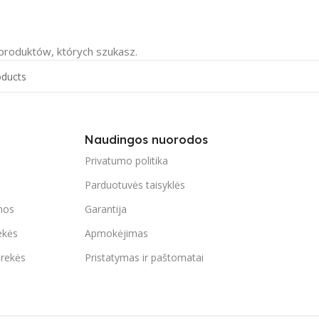
 produktów, których szukasz.
Naudingos nuorodos
Privatumo politika
Parduotuvės taisyklės
mos
Garantija
ekės
Apmokėjimas
prekės
Pristatymas ir paštomatai