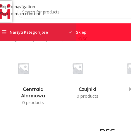
Skip to navigation
Skip to main content
Naršyti Kategorijose
Sklep
Strona główna
/
Systemy zabezpieczeń
/
DSC
Centrala
Czujniki
Alarmowa
0 products
0 products