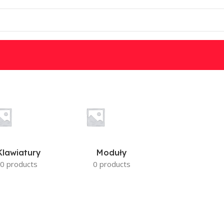
Klawiatury
Moduły
0 products
0 products