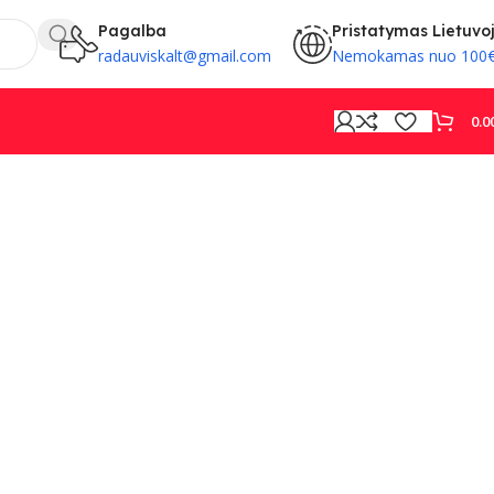
Pagalba
Pristatymas Lietuvo
radauviskalt@gmail.com
Nemokamas nuo 100
0.0