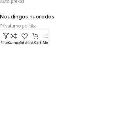
Auto prekės
Naudingos nuorodos
Privatumo politika
Parduotuvės taisyklės
Filters
Compare
Wishlist
Cart
Menu
Garantija
Apmokėjimas
Pristatymas ir paštomatai
Radau Viską
2023 Sprendimas:
E-project.LT (NordEpro) - Internetinių
svetainių ir mobilių aplikacijų kūrimas
English
(
Angielski
)
Lietuvių
(
Litewski
)
Polski
Русский
(
Rosyjski
)