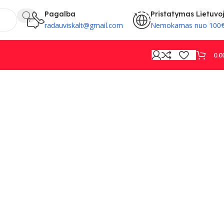
Pagalba
Pristatymas Lietuvo
radauviskalt@gmail.com
Nemokamas nuo 100
0.0