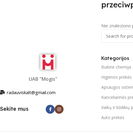
przeciw
Nie znaleziono
Kategorijos
Buitinė chemija
Higienos prekės
UAB "Mogis"
Apsaugos siste
radauviskalt@gmail.com
Kanceliarinės pr
Vaikų ir kūdikių 
Sekite mus
Auto prekės