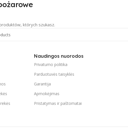
pożarowe
 produktów, których szukasz.
Naudingos nuorodos
Privatumo politika
Parduotuvės taisyklės
mos
Garantija
ekės
Apmokėjimas
prekės
Pristatymas ir paštomatai