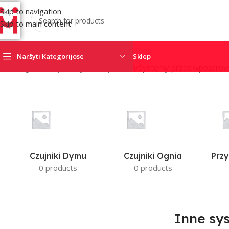
Skip to navigation
Skip to main content
Naršyti Kategorijose
Sklep
Strona główna
/
Systemy zabezpieczeń
/
Systemy przeciwpożaro
Czujniki Dymu
Czujniki Ognia
Przy
0 products
0 products
Inne sy