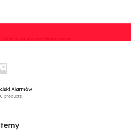
we
/
Inne systemy przeciwpożarowe
ciski Alarmów
0 products
stemy