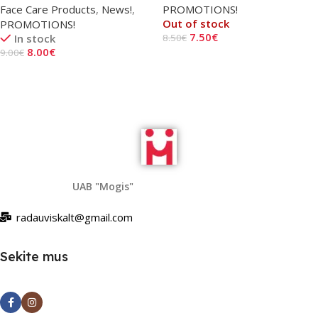
Face Care Products
,
News!
,
PROMOTIONS!
Out of stock
PROMOTIONS!
7.50
€
In stock
8.50
€
8.00
€
9.00
€
Read More
Add To Cart
UAB "Mogis"
radauviskalt@gmail.com
Sekite mus