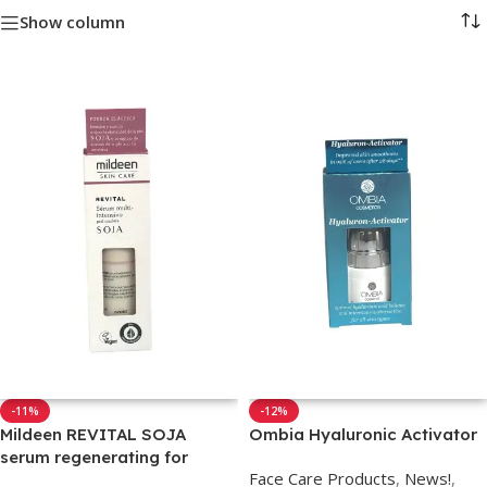
Show column
-11%
-12%
Mildeen REVITAL SOJA
Ombia Hyaluronic Activator
serum regenerating for
Face Care Products
,
News!
,
mature skin 50ml.