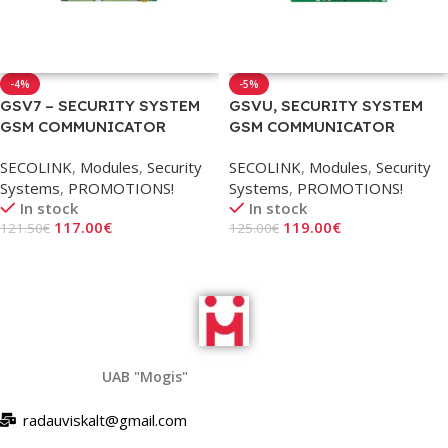
-4%
-5%
GSV7 – SECURITY SYSTEM
GSVU, SECURITY SYSTEM
GSM COMMUNICATOR
GSM COMMUNICATOR
(GSV5)
SECOLINK
,
Modules
,
Security
SECOLINK
,
Modules
,
Security
Systems
,
PROMOTIONS!
Systems
,
PROMOTIONS!
In stock
In stock
117.00
€
119.00
€
121.50
€
125.00
€
Add To Cart
Add To Cart
UAB "Mogis"
radauviskalt@gmail.com