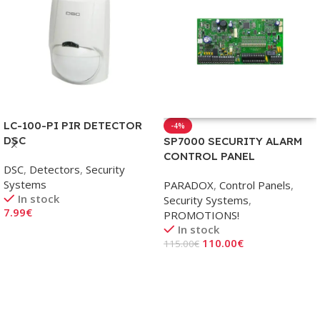
LC-100-PI PIR DETECTOR
-4%
DSC
SP7000 SECURITY ALARM
CONTROL PANEL
DSC
,
Detectors
,
Security
Systems
PARADOX
,
Control Panels
,
In stock
Security Systems
,
7.99
€
PROMOTIONS!
In stock
Add To Cart
110.00
€
115.00
€
Add To Cart