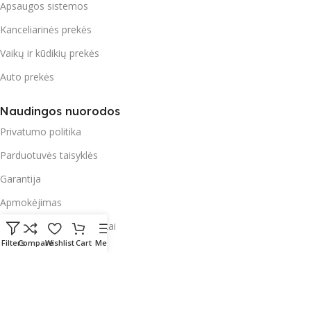
Apsaugos sistemos
Kanceliarinės prekės
Vaikų ir kūdikių prekės
Auto prekės
Naudingos nuorodos
Privatumo politika
Parduotuvės taisyklės
Garantija
Apmokėjimas
Pristatymas ir paštomatai
Filters
Compare
Wishlist
Cart
Menu
Radau Viską
2023 Sprendimas:
E-project.LT (NordEpro) - Internetinių
svetainių ir mobilių aplikacijų kūrimas