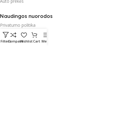
Auto prekės
Naudingos nuorodos
Privatumo politika
Parduotuvės taisyklės
Filters
Compare
Wishlist
Cart
Menu
Garantija
Apmokėjimas
Pristatymas ir paštomatai
Radau Viską
2023 Sprendimas:
E-project.LT (NordEpro) - Internetinių
svetainių ir mobilių aplikacijų kūrimas
English
(
Английский
)
Lietuvių
(
Литовский
)
Polski
(
Польский
)
Русский