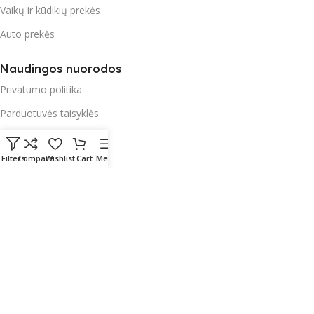
Vaikų ir kūdikių prekės
Auto prekės
Naudingos nuorodos
Privatumo politika
Parduotuvės taisyklės
Garantija
Filters
Compare
Wishlist
Cart
Menu
Apmokėjimas
Pristatymas ir paštomatai
Radau Viską
2023 Sprendimas:
E-project.LT (NordEpro) - Internetinių
svetainių ir mobilių aplikacijų kūrimas
English
(
Английский
)
Lietuvių
(
Литовский
)
Polski
(
Польский
)
Русский