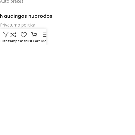
Auto prekės
Naudingos nuorodos
Privatumo politika
Parduotuvės taisyklės
Filters
Compare
Wishlist
Cart
Menu
Garantija
Apmokėjimas
Pristatymas ir paštomatai
Radau Viską
2023 Sprendimas:
E-project.LT (NordEpro) - Internetinių
svetainių ir mobilių aplikacijų kūrimas
English
(
Английский
)
Lietuvių
(
Литовский
)
Polski
(
Польский
)
Русский