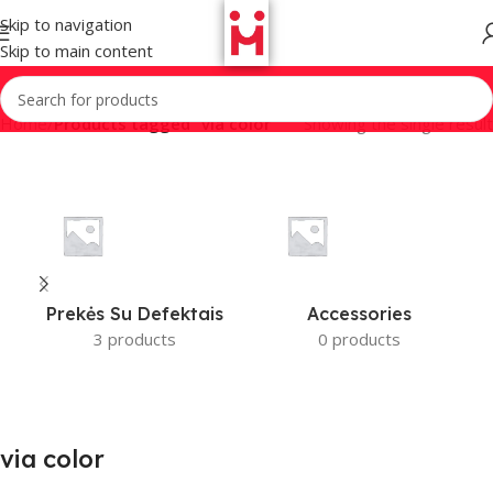
Skip to navigation
Skip to main content
Home
/
Products tagged “via color”
Showing the single result
Prekės Su Defektais
Accessories
3 products
0 products
via color